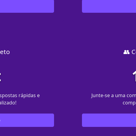
reto
👥 
t
espostas rápidas e
Junte-se a uma com
lizado!
compa
e