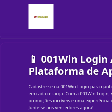
📱 001Win Login
Plataforma de A
Cadastre-se na 001Win Login para ganh
em cada recarga. Com a 001Win Login, 
promoções incríveis e uma experiência d
Junte-se aos vencedores agora!