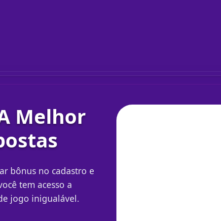
 A Melhor
postas
ar bônus no cadastro e
você tem acesso a
e jogo inigualável.