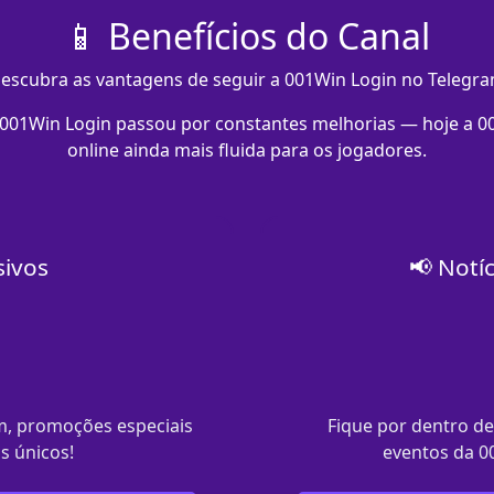
📱 Benefícios do Canal
escubra as vantagens de seguir a 001Win Login no Telegr
001Win Login passou por constantes melhorias — hoje a 00
online ainda mais fluida para os jogadores.
sivos
📢 Notí
m, promoções especiais
Fique por dentro d
s únicos!
eventos da 0