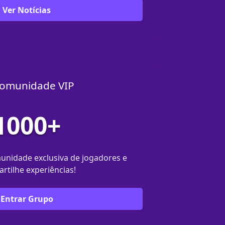
Ver Notícias
Comunidade VIP
1000+
unidade exclusiva de jogadores e
rtilhe experiências!
Entrar Grupo