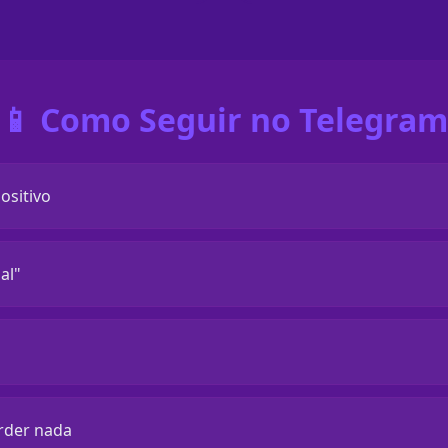
📱 Como Seguir no Telegram
ositivo
al"
erder nada