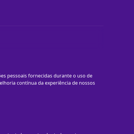
es pessoais fornecidas durante o uso de
elhoria contínua da experiência de nossos