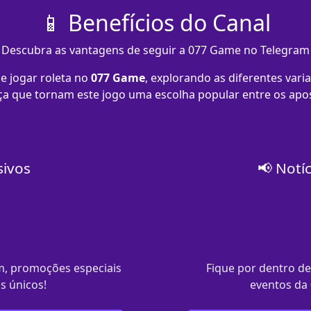
📱 Benefícios do Canal
Descubra as vantagens de seguir a 077 Game no Telegram
e jogar roleta no
077 Game
, explorando as diferentes vari
a que tornam este jogo uma escolha popular entre os apo
sivos
📢 Notí
m, promoções especiais
Fique por dentro d
s únicos!
eventos da