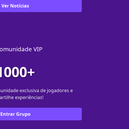
Ver Notícias
Comunidade VIP
1000+
unidade exclusiva de jogadores e
rtilhe experiências!
Entrar Grupo