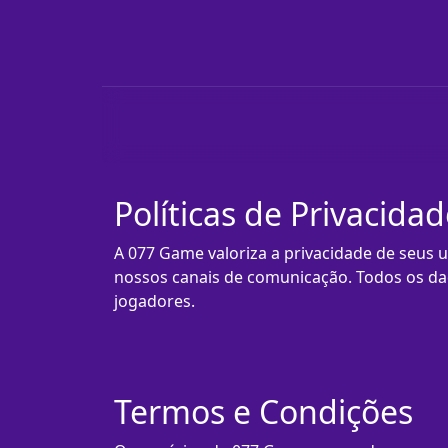
Políticas de Privacida
A 077 Game valoriza a privacidade de seus
nossos canais de comunicação. Todos os dad
jogadores.
Termos e Condições