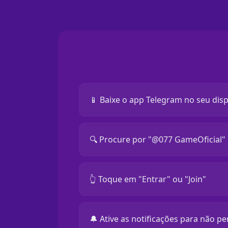
📱 Baixe o app Telegram no seu disp
🔍 Procure por "@077 GameOficial"
👆 Toque em "Entrar" ou "Join"
🔔 Ative as notificações para não p