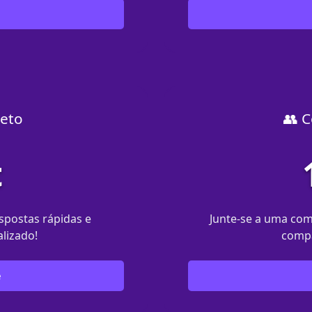
reto
👥 
t
espostas rápidas e
Junte-se a uma com
lizado!
compa
e