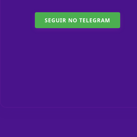
SEGUIR NO TELEGRAM