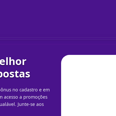
elhor
postas
bônus no cadastro e em
em acesso a promoções
ualável. Junte-se aos