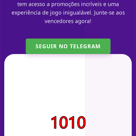
tem acesso a promoções incríveis e uma
experiência de jogo inigualável. Junte-se aos
vencedores agora!
SEGUIR NO TELEGRAM