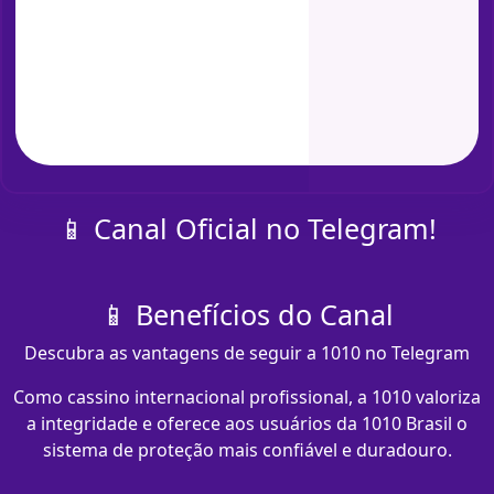
📱 Canal Oficial no Telegram!
📱 Benefícios do Canal
Descubra as vantagens de seguir a 1010 no Telegram
Como cassino internacional profissional, a 1010 valoriza
a integridade e oferece aos usuários da 1010 Brasil o
sistema de proteção mais confiável e duradouro.