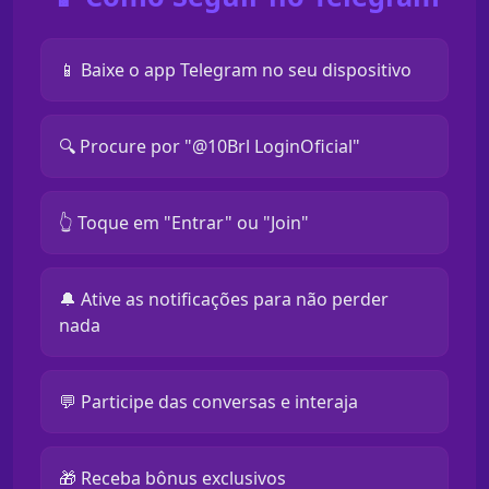
📱 Baixe o app Telegram no seu dispositivo
🔍 Procure por "@10Brl LoginOficial"
👆 Toque em "Entrar" ou "Join"
🔔 Ative as notificações para não perder
nada
💬 Participe das conversas e interaja
🎁 Receba bônus exclusivos