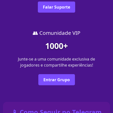
Falar Suporte
👥 Comunidade VIP
1000+
Junte-se a uma comunidade exclusiva de
jogadores e compartilhe experiências!
Entrar Grupo
📱 Como Seguir no Telegram