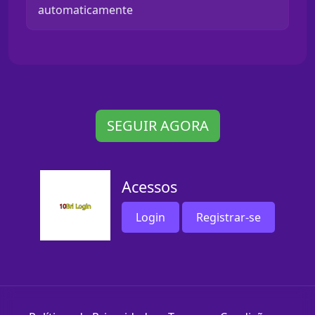
automaticamente
SEGUIR AGORA
Acessos
Login
Registrar-se