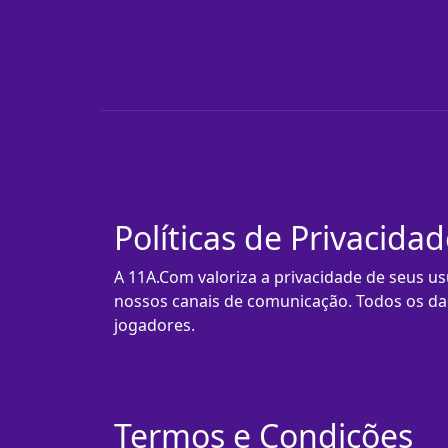
Políticas de Privacida
A 11A.Com valoriza a privacidade de seus u
nossos canais de comunicação. Todos os dad
jogadores.
Termos e Condições