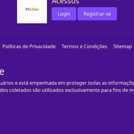
Acessos
Login
Registrar-se
Políticas de Privacidade
Termos e Condições
Sitemap
de
suários e está empenhada em proteger todas as informaçõe
os coletados são utilizados exclusivamente para fins de m