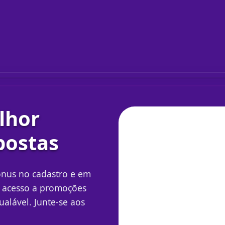
lhor
postas
ônus no cadastro e em
m acesso a promoções
ualável. Junte-se aos