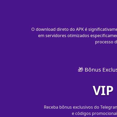
O download direto do APK é significativam
em servidores otimizados especificament
processo d
🎁 Bônus Exclu
VIP
Receba bônus exclusivos do Telegra
e códigos promocionai