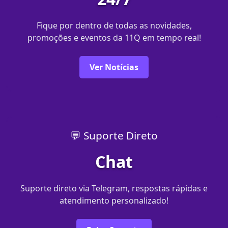
Fique por dentro de todas as novidades,
promoções e eventos da 11Q em tempo real!
Ver Notícias
💬 Suporte Direto
Chat
Suporte direto via Telegram, respostas rápidas e
atendimento personalizado!