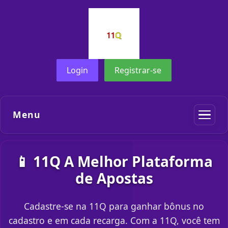
Login
Registrar-se
Menu
📱 11Q A Melhor Plataforma
de Apostas
Cadastre-se na 11Q para ganhar bônus no
cadastro e em cada recarga. Com a 11Q, você tem