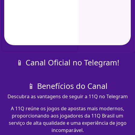
📱 Canal Oficial no Telegram!
📱 Benefícios do Canal
Descubra as vantagens de seguir a 11Q no Telegram
A 11Q reúne os jogos de apostas mais modernos,
proporcionando aos jogadores da 11Q Brasil um
serviço de alta qualidade e uma experiência de jogo
incomparável.