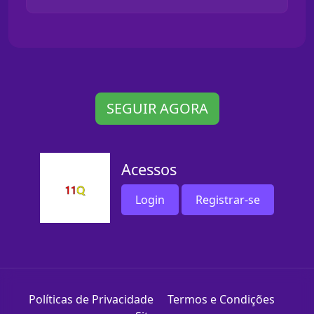
SEGUIR AGORA
Acessos
Login
Registrar-se
Políticas de Privacidade
Termos e Condições