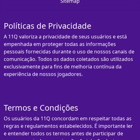
Sitemap
Políticas de Privacidade
A 11Q valoriza a privacidade de seus usuários e está
empenhada em proteger todas as informações
pessoais fornecidas durante o uso de nossos canais de
comunicação. Todos os dados coletados são utilizados
exclusivamente para fins de melhoria contínua da
experiência de nossos jogadores.
Termos e Condições
Os usuários da 11Q concordam em respeitar todas as
regras e regulamentos estabelecidos. É importante ler
e entender todos os termos antes de participar de