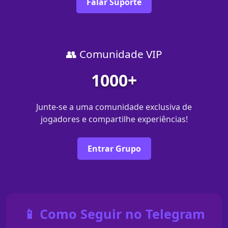
Falar Suporte
👥 Comunidade VIP
1000+
Junte-se a uma comunidade exclusiva de
jogadores e compartilhe experiências!
Entrar Grupo
📱 Como Seguir no Telegram