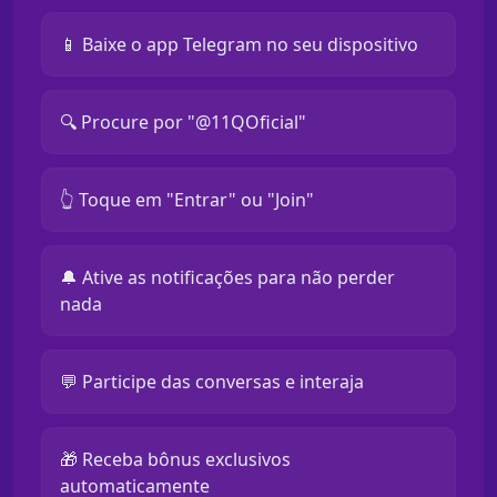
📱 Baixe o app Telegram no seu dispositivo
🔍 Procure por "@11QOficial"
👆 Toque em "Entrar" ou "Join"
🔔 Ative as notificações para não perder
nada
💬 Participe das conversas e interaja
🎁 Receba bônus exclusivos
automaticamente