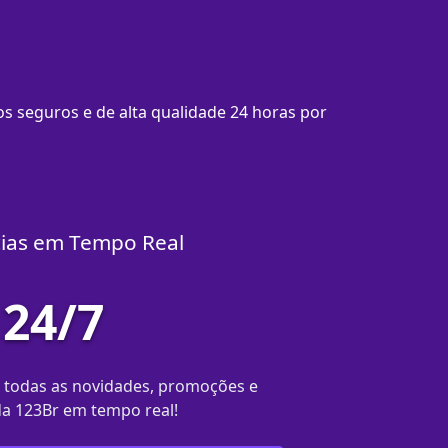
ços seguros e de alta qualidade 24 horas por
cias em Tempo Real
24/7
e todas as novidades, promoções e
da 123Br em tempo real!