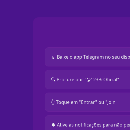
📱 Baixe o app Telegram no seu disp
🔍 Procure por "@123BrOficial"
👆 Toque em "Entrar" ou "Join"
🔔 Ative as notificações para não p