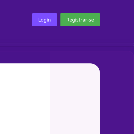
Login
Registrar-se