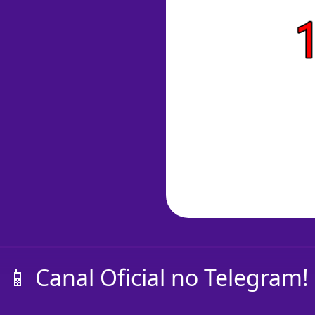
📱 Canal Oficial no Telegram!