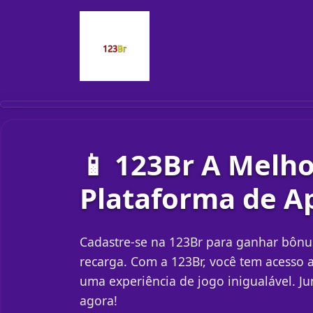
📱 123Br A Melh
Plataforma de A
Cadastre-se na 123Br para ganhar bônu
recarga. Com a 123Br, você tem acesso a
uma experiência de jogo inigualável. J
agora!