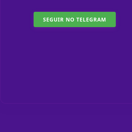
SEGUIR NO TELEGRAM