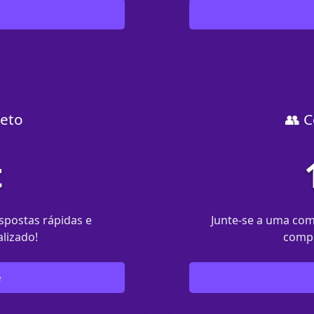
reto
👥 
t
espostas rápidas e
Junte-se a uma com
lizado!
compa
e