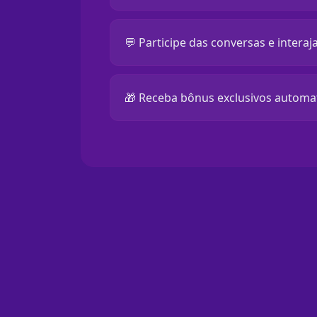
💬 Participe das conversas e interaj
🎁 Receba bônus exclusivos autom