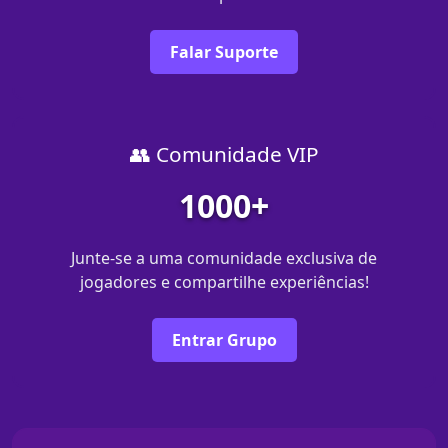
Falar Suporte
👥 Comunidade VIP
1000+
Junte-se a uma comunidade exclusiva de
jogadores e compartilhe experiências!
Entrar Grupo