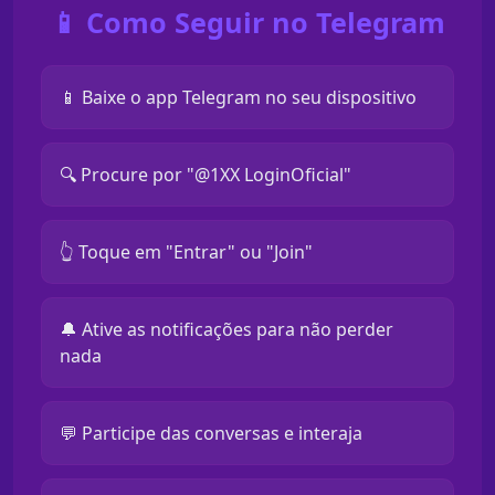
📱 Como Seguir no Telegram
📱 Baixe o app Telegram no seu dispositivo
🔍 Procure por "@1XX LoginOficial"
👆 Toque em "Entrar" ou "Join"
🔔 Ative as notificações para não perder
nada
💬 Participe das conversas e interaja