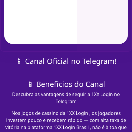
📱 Canal Oficial no Telegram!
📱 Benefícios do Canal
Descubra as vantagens de seguir a 1XX Login no
Telegram
Nos jogos de cassino da 1XX Login , os jogadores
investem pouco e recebem rápido — com alta taxa de
vitória na plataforma 1XX Login Brasil , não é à toa que