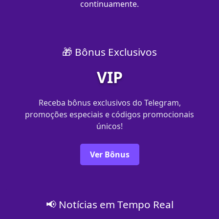
continuamente.
🎁 Bônus Exclusivos
VIP
Receba bônus exclusivos do Telegram,
promoções especiais e códigos promocionais
únicos!
Ver Bônus
📢 Notícias em Tempo Real