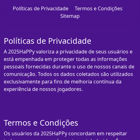
Políticas de Privacidade
Termos e Condições
Sitemap
Políticas de Privacidade
A 2025HaPPy valoriza a privacidade de seus usuários e
está empenhada em proteger todas as informações
pessoais fornecidas durante o uso de nossos canais de
comunicação. Todos os dados coletados são utilizados
exclusivamente para fins de melhoria contínua da
experiência de nossos jogadores.
Termos e Condições
Os usuários da 2025HaPPy concordam em respeitar