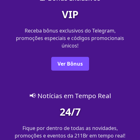
VIP
Receba bônus exclusivos do Telegram,
promoções especiais e códigos promocionais
únicos!
Ver Bônus
📢 Notícias em Tempo Real
24/7
Fique por dentro de todas as novidades,
promoções e eventos da 211Br em tempo real!