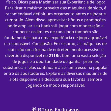
físico. Dicas para Maximizar sua Experiência de Jogo:
Para tirar o máximo proveito das máquinas de slots, é
recomendável definir um orçamento antes de jogar e
cumpri-lo. Além disso, aproveitar bônus e promoções
pode ampliar seu bankroll. Jogar com moderação e
conhecer os limites de cada jogo também são
fundamentais para uma experiência de jogo agradável
e responsável. Conclusão: Em resumo, as máquinas de
slots são uma forma de entretenimento acessível e
divertida disponível no
211Br
. Com uma vasta seleção
de jogos e a oportunidade de ganhar prêmios
substanciais, elas continuam a ser uma escolha popular
entre os apostadores. Explore as diversas máquinas de
slots disponíveis e descubra sua favorita, sempre
jogando de modo responsável.
🎁 Bônus Exclusivos