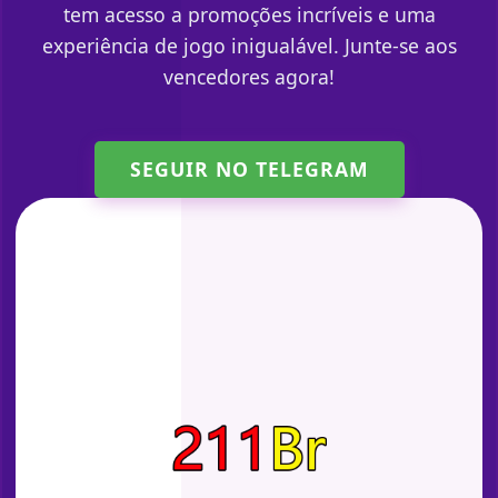
tem acesso a promoções incríveis e uma
experiência de jogo inigualável. Junte-se aos
vencedores agora!
SEGUIR NO TELEGRAM