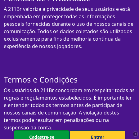
A 211Br valoriza a privacidade de seus usuários e está
empenhada em proteger todas as informações
pessoais fornecidas durante o uso de nossos canais de
comunicação. Todos os dados coletados são utilizados
exclusivamente para fins de melhoria contínua da
experiência de nossos jogadores.
Termos e Condições
Os usuários da 211Br concordam em respeitar todas as
regras e regulamentos estabelecidos. É importante ler
e entender todos os termos antes de participar de
nossos canais de comunicação. A violação destes
termos pode resultar em penalizações ou na
suspensão da conta.
X
Cadastre-se
Entrar