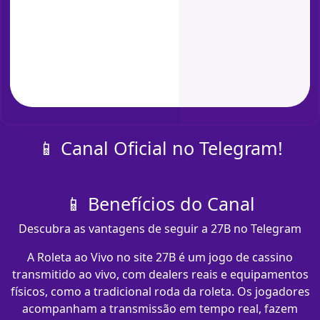
📱 Canal Oficial no Telegram!
📱 Benefícios do Canal
Descubra as vantagens de seguir a 27B no Telegram
A Roleta ao Vivo no site 27B é um jogo de cassino
transmitido ao vivo, com dealers reais e equipamentos
físicos, como a tradicional roda da roleta. Os jogadores
acompanham a transmissão em tempo real, fazem