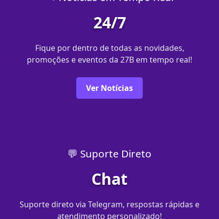
24/7
Fique por dentro de todas as novidades,
promoções e eventos da 27B em tempo real!
Ver Notícias
💬 Suporte Direto
Chat
Suporte direto via Telegram, respostas rápidas e
atendimento personalizado!