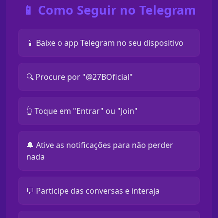
📱 Como Seguir no Telegram
📱 Baixe o app Telegram no seu dispositivo
🔍 Procure por "@27BOficial"
👆 Toque em "Entrar" ou "Join"
🔔 Ative as notificações para não perder
nada
💬 Participe das conversas e interaja