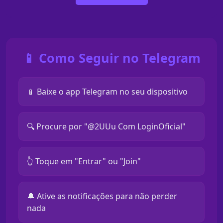
📱 Como Seguir no Telegram
📱 Baixe o app Telegram no seu dispositivo
🔍 Procure por "@2UUu Com LoginOficial"
👆 Toque em "Entrar" ou "Join"
🔔 Ative as notificações para não perder
nada