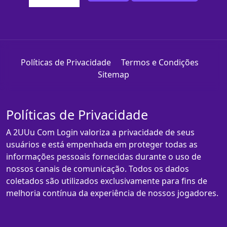
Políticas de Privacidade
Termos e Condições
Sitemap
Políticas de Privacidade
A 2UUu Com Login valoriza a privacidade de seus
usuários e está empenhada em proteger todas as
informações pessoais fornecidas durante o uso de
nossos canais de comunicação. Todos os dados
coletados são utilizados exclusivamente para fins de
melhoria contínua da experiência de nossos jogadores.