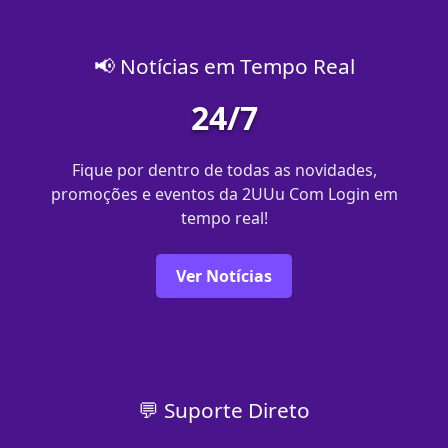
📢 Notícias em Tempo Real
24/7
Fique por dentro de todas as novidades,
promoções e eventos da 2UUu Com Login em
tempo real!
Ver Notícias
💬 Suporte Direto