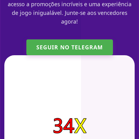
acesso a promoções incríveis e uma experiência
de jogo inigualável. Junte-se aos vencedores
agora!
SEGUIR NO TELEGRAM