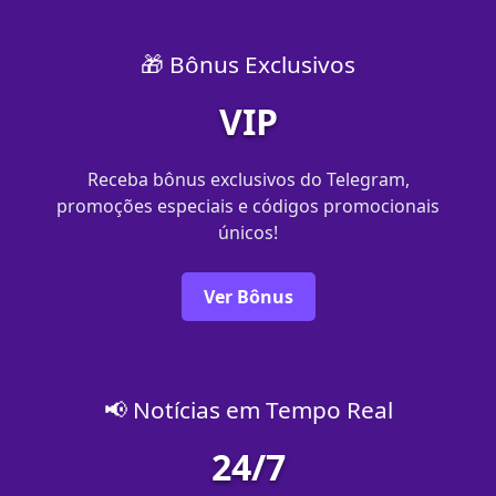
🎁 Bônus Exclusivos
VIP
Receba bônus exclusivos do Telegram,
promoções especiais e códigos promocionais
únicos!
Ver Bônus
📢 Notícias em Tempo Real
24/7