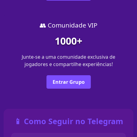
👥 Comunidade VIP
1000+
Junte-se a uma comunidade exclusiva de
jogadores e compartilhe experiências!
Entrar Grupo
📱 Como Seguir no Telegram