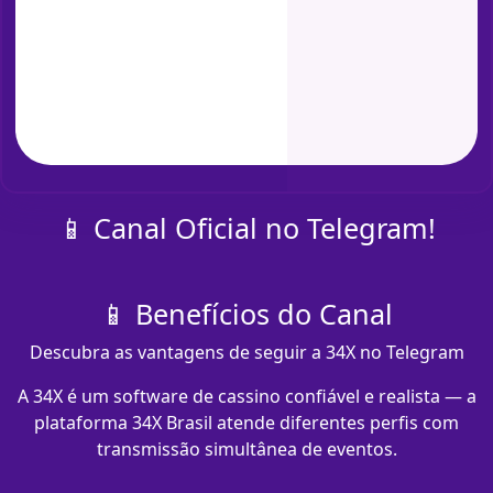
📱 Canal Oficial no Telegram!
📱 Benefícios do Canal
Descubra as vantagens de seguir a 34X no Telegram
A 34X é um software de cassino confiável e realista — a
plataforma 34X Brasil atende diferentes perfis com
transmissão simultânea de eventos.