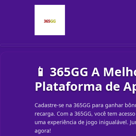
📱 365GG A Melh
Plataforma de A
Cadastre-se na 365GG para ganhar bôn
recarga. Com a 365GG, você tem acesso 
uma experiência de jogo inigualável. J
agora!