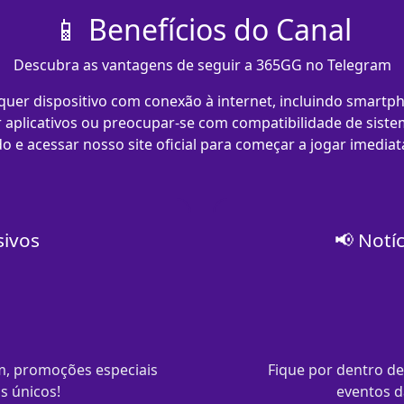
📱 Benefícios do Canal
Descubra as vantagens de seguir a 365GG no Telegram
quer dispositivo com conexão à internet, incluindo smartp
r aplicativos ou preocupar-se com compatibilidade de siste
do e acessar nosso site oficial para começar a jogar imedia
sivos
📢 Notí
m, promoções especiais
Fique por dentro d
s únicos!
eventos d