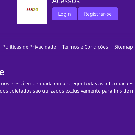
Acessos
Login
Registrar-se
Políticas de Privacidade
Termos e Condições
Sitemap
de
uários e está empenhada em proteger todas as informações 
os coletados são utilizados exclusivamente para fins de m