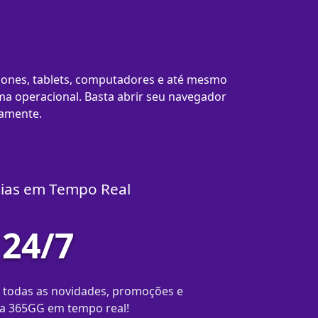
hones, tablets, computadores e até mesmo
ma operacional. Basta abrir seu navegador
tamente.
cias em Tempo Real
24/7
e todas as novidades, promoções e
a 365GG em tempo real!