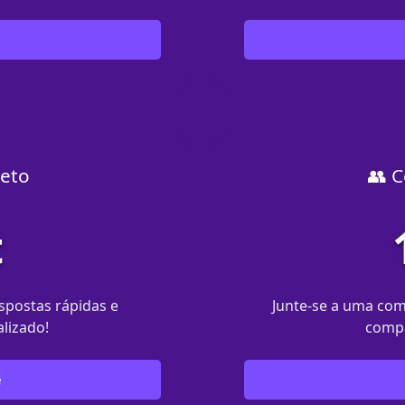
reto
👥 
t
espostas rápidas e
Junte-se a uma com
lizado!
compa
e