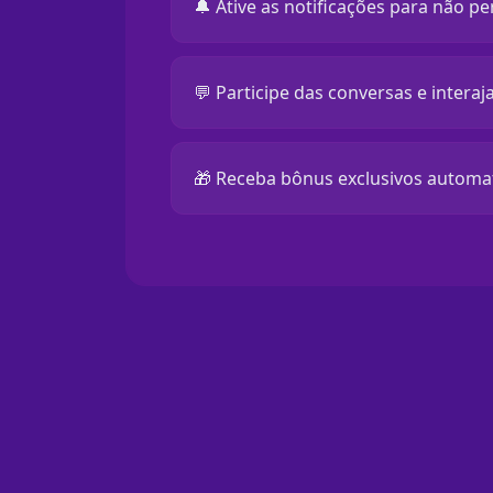
🔔 Ative as notificações para não p
💬 Participe das conversas e interaj
🎁 Receba bônus exclusivos autom