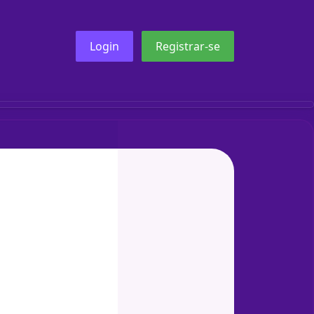
Login
Registrar-se