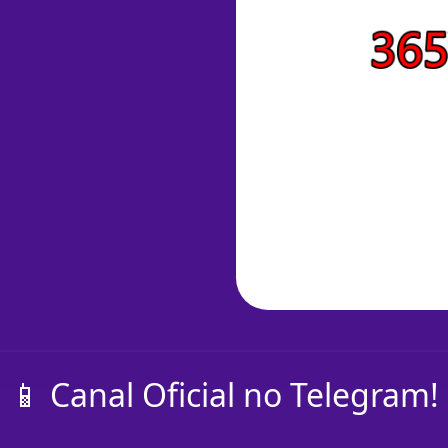
📱 Canal Oficial no Telegram!