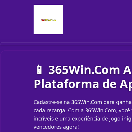
📱 365Win.Com A
Plataforma de A
Cadastre-se na 365Win.Com para ganha
cada recarga. Com a 365Win.Com, você
incríveis e uma experiência de jogo inig
vencedores agora!