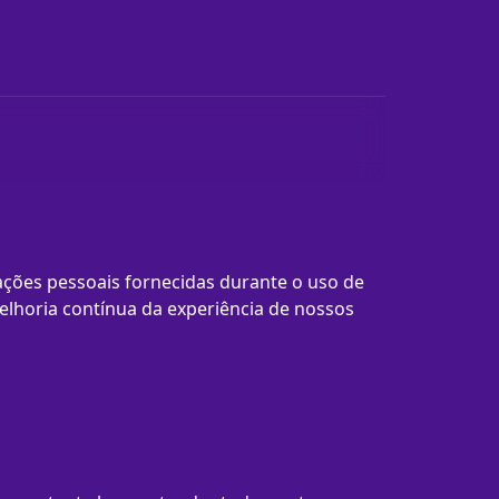
ções pessoais fornecidas durante o uso de
elhoria contínua da experiência de nossos