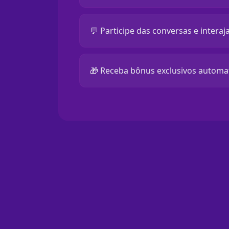
💬 Participe das conversas e interaj
🎁 Receba bônus exclusivos autom