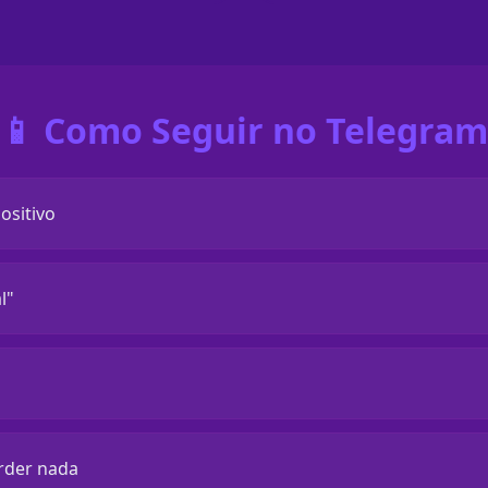
📱 Como Seguir no Telegram
ositivo
l"
erder nada