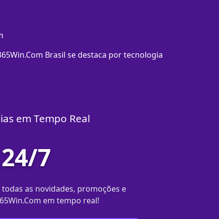
m
65Win.Com Brasil se destaca por tecnologia
cias em Tempo Real
24/7
e todas as novidades, promoções e
365Win.Com em tempo real!