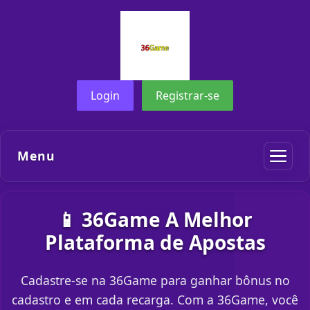
Login
Registrar-se
Menu
📱 36Game A Melhor
Plataforma de Apostas
Cadastre-se na 36Game para ganhar bônus no
cadastro e em cada recarga. Com a 36Game, você