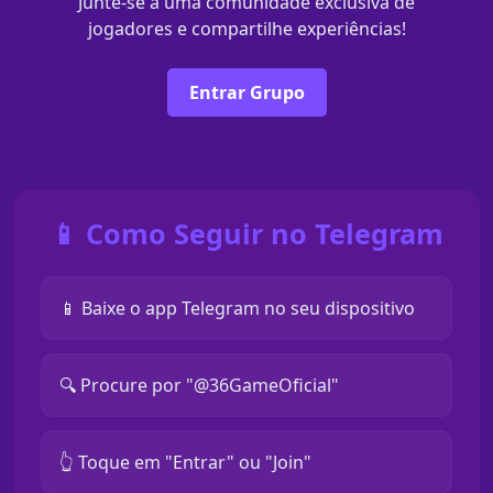
Junte-se a uma comunidade exclusiva de
jogadores e compartilhe experiências!
Entrar Grupo
📱 Como Seguir no Telegram
📱 Baixe o app Telegram no seu dispositivo
🔍 Procure por "@36GameOficial"
👆 Toque em "Entrar" ou "Join"