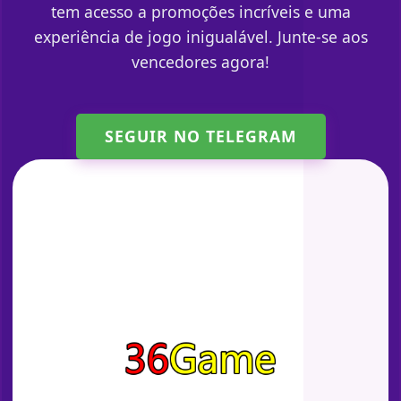
tem acesso a promoções incríveis e uma
experiência de jogo inigualável. Junte-se aos
vencedores agora!
SEGUIR NO TELEGRAM