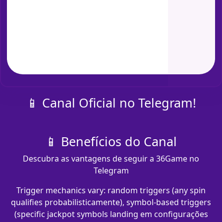
📱 Canal Oficial no Telegram!
📱 Benefícios do Canal
Descubra as vantagens de seguir a 36Game no
Telegram
Trigger mechanics vary: random triggers (any spin
qualifies probabilisticamente), symbol-based triggers
(specific jackpot symbols landing em configurações