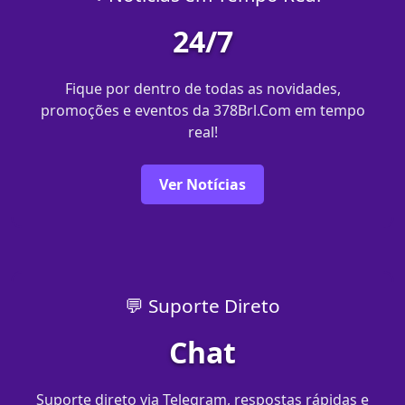
24/7
Fique por dentro de todas as novidades,
promoções e eventos da 378Brl.Com em tempo
real!
Ver Notícias
💬 Suporte Direto
Chat
Suporte direto via Telegram, respostas rápidas e