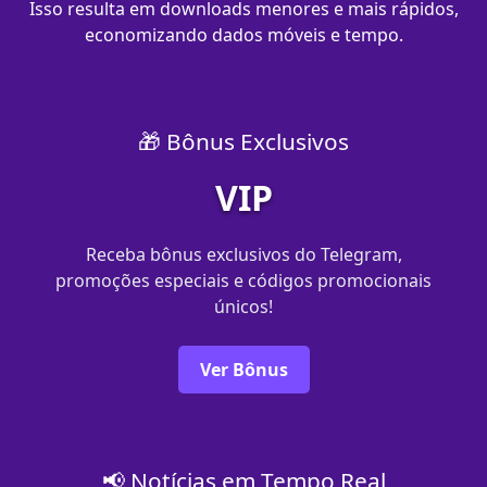
Isso resulta em downloads menores e mais rápidos,
economizando dados móveis e tempo.
🎁 Bônus Exclusivos
VIP
Receba bônus exclusivos do Telegram,
promoções especiais e códigos promocionais
únicos!
Ver Bônus
📢 Notícias em Tempo Real