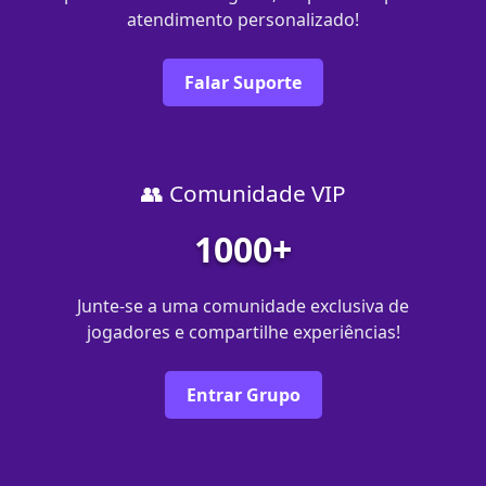
atendimento personalizado!
Falar Suporte
👥 Comunidade VIP
1000+
Junte-se a uma comunidade exclusiva de
jogadores e compartilhe experiências!
Entrar Grupo