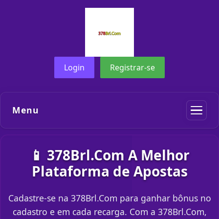
Login
Registrar-se
Menu
📱 378Brl.Com A Melhor
Plataforma de Apostas
Cadastre-se na 378Brl.Com para ganhar bônus no
cadastro e em cada recarga. Com a 378Brl.Com,