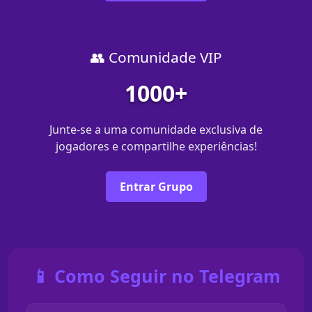
👥 Comunidade VIP
1000+
Junte-se a uma comunidade exclusiva de
jogadores e compartilhe experiências!
Entrar Grupo
📱 Como Seguir no Telegram