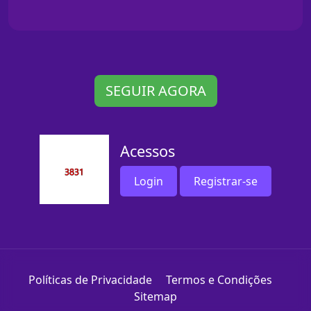
SEGUIR AGORA
Acessos
Login
Registrar-se
Políticas de Privacidade
Termos e Condições
Sitemap