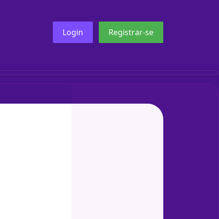
Login
Registrar-se