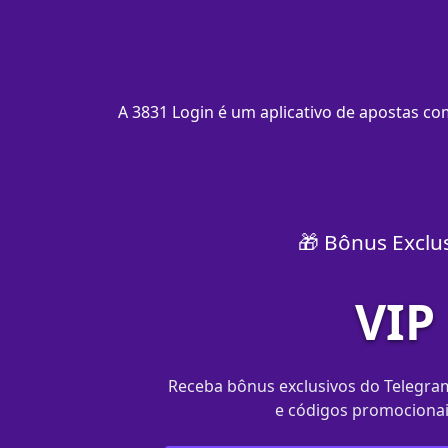
A 3831 Login é um aplicativo de apostas co
🎁 Bônus Exclu
VIP
Receba bônus exclusivos do Telegra
e códigos promocionai