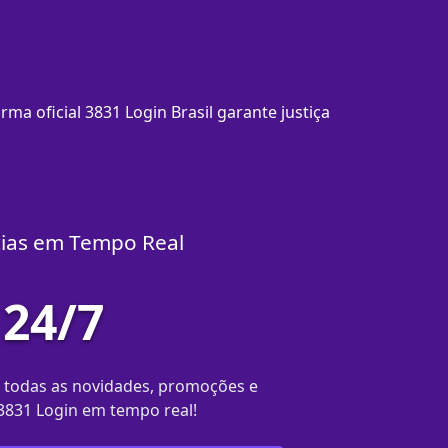
m
a oficial 3831 Login Brasil garante justiça
cias em Tempo Real
24/7
e todas as novidades, promoções e
3831 Login em tempo real!