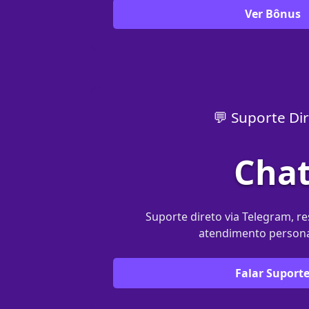
Ver Bônus
💬 Suporte Di
Cha
Suporte direto via Telegram, r
atendimento persona
Falar Suport