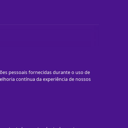
ões pessoais fornecidas durante o uso de
elhoria contínua da experiência de nossos