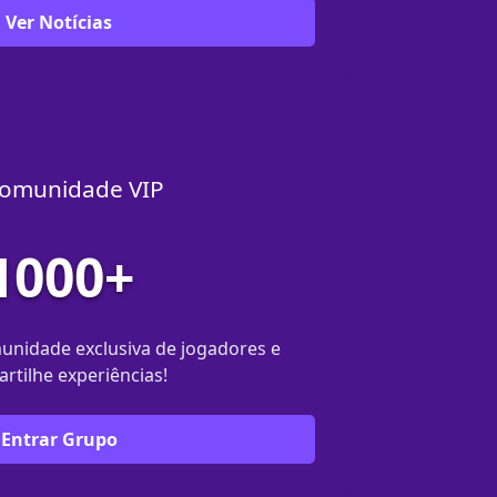
Ver Notícias
Comunidade VIP
1000+
unidade exclusiva de jogadores e
rtilhe experiências!
Entrar Grupo