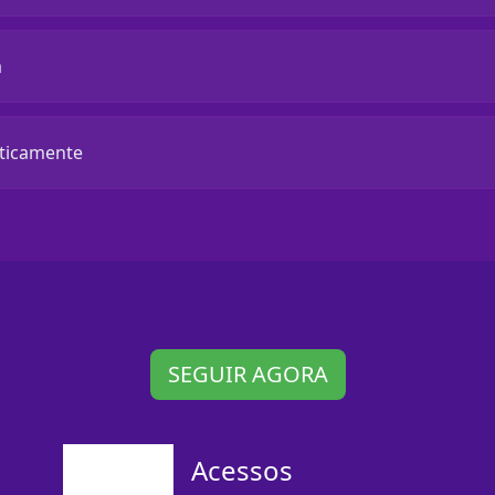
a
aticamente
SEGUIR AGORA
Acessos