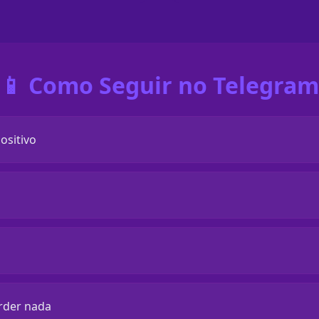
📱 Como Seguir no Telegram
ositivo
"
erder nada