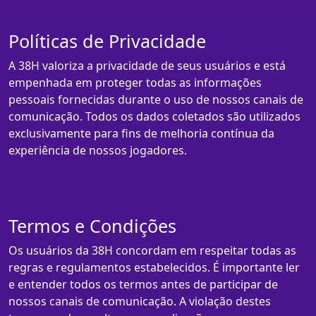
Políticas de Privacidade
A 38H valoriza a privacidade de seus usuários e está
empenhada em proteger todas as informações
pessoais fornecidas durante o uso de nossos canais de
comunicação. Todos os dados coletados são utilizados
exclusivamente para fins de melhoria contínua da
experiência de nossos jogadores.
Termos e Condições
Os usuários da 38H concordam em respeitar todas as
regras e regulamentos estabelecidos. É importante ler
e entender todos os termos antes de participar de
nossos canais de comunicação. A violação destes