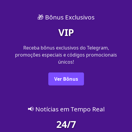
🎁 Bônus Exclusivos
VIP
Receba bônus exclusivos do Telegram,
promoções especiais e códigos promocionais
únicos!
Ver Bônus
📢 Notícias em Tempo Real
24/7