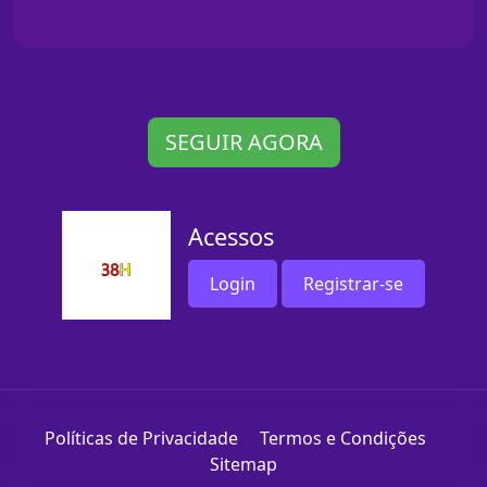
SEGUIR AGORA
Acessos
Login
Registrar-se
Políticas de Privacidade
Termos e Condições
Sitemap