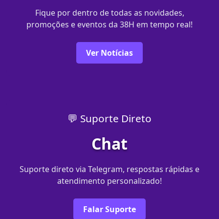
Fique por dentro de todas as novidades,
promoções e eventos da 38H em tempo real!
Ver Notícias
💬 Suporte Direto
Chat
Suporte direto via Telegram, respostas rápidas e
atendimento personalizado!
Falar Suporte