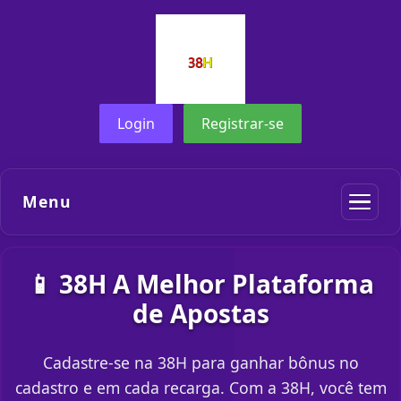
Login
Registrar-se
Menu
📱 38H A Melhor Plataforma
de Apostas
Cadastre-se na 38H para ganhar bônus no
cadastro e em cada recarga. Com a 38H, você tem