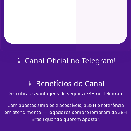
📱 Canal Oficial no Telegram!
📱 Benefícios do Canal
Descubra as vantagens de seguir a 38H no Telegram
Com apostas simples e acessíveis, a 38H é referência
em atendimento — jogadores sempre lembram da 38H
Brasil quando querem apostar.