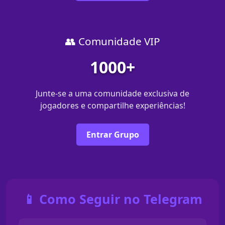
👥 Comunidade VIP
1000+
Junte-se a uma comunidade exclusiva de
jogadores e compartilhe experiências!
Entrar Grupo
📱 Como Seguir no Telegram