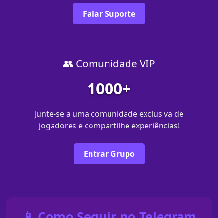
Falar Suporte
👥 Comunidade VIP
1000+
Junte-se a uma comunidade exclusiva de
jogadores e compartilhe experiências!
Entrar Grupo
📱 Como Seguir no Telegram