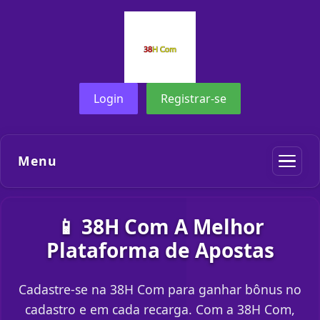
Login
Registrar-se
Menu
📱 38H Com A Melhor
Plataforma de Apostas
Cadastre-se na 38H Com para ganhar bônus no
cadastro e em cada recarga. Com a 38H Com,