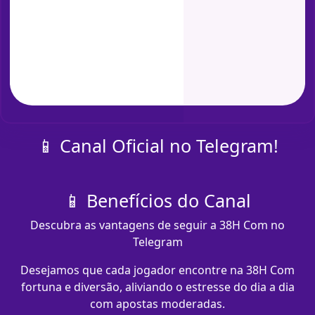
📱 Canal Oficial no Telegram!
📱 Benefícios do Canal
Descubra as vantagens de seguir a 38H Com no
Telegram
Desejamos que cada jogador encontre na 38H Com
fortuna e diversão, aliviando o estresse do dia a dia
com apostas moderadas.