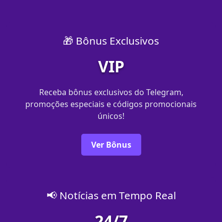
🎁 Bônus Exclusivos
VIP
Receba bônus exclusivos do Telegram,
promoções especiais e códigos promocionais
únicos!
Ver Bônus
📢 Notícias em Tempo Real
24/7