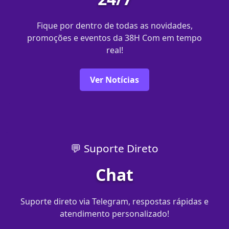
Fique por dentro de todas as novidades,
promoções e eventos da 38H Com em tempo
real!
Ver Notícias
💬 Suporte Direto
Chat
Suporte direto via Telegram, respostas rápidas e
atendimento personalizado!