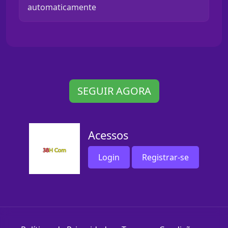
automaticamente
SEGUIR AGORA
Acessos
Login
Registrar-se