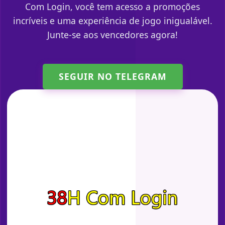
Com Login, você tem acesso a promoções
incríveis e uma experiência de jogo inigualável.
Junte-se aos vencedores agora!
SEGUIR NO TELEGRAM