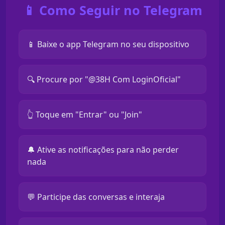
📱 Como Seguir no Telegram
📱 Baixe o app Telegram no seu dispositivo
🔍 Procure por "@38H Com LoginOficial"
👆 Toque em "Entrar" ou "Join"
🔔 Ative as notificações para não perder
nada
💬 Participe das conversas e interaja