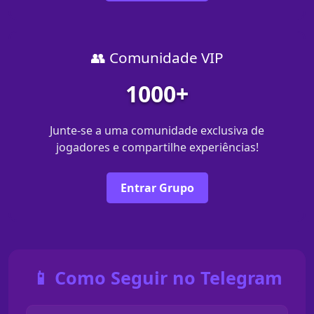
👥 Comunidade VIP
1000+
Junte-se a uma comunidade exclusiva de
jogadores e compartilhe experiências!
Entrar Grupo
📱 Como Seguir no Telegram