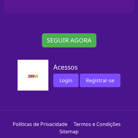
SEGUIR AGORA
Acessos
Login
Registrar-se
Políticas de Privacidade
Termos e Condições
Sitemap