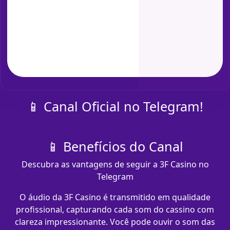
📱 Canal Oficial no Telegram!
📱 Benefícios do Canal
Descubra as vantagens de seguir a 3F Casino no
Telegram
O áudio da 3F Casino é transmitido em qualidade
profissional, capturando cada som do cassino com
clareza impressionante. Você pode ouvir o som das