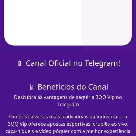
📱 Canal Oficial no Telegram!
📱 Benefícios do Canal
Descubra as vantagens de seguir a 3QQ Vip no
Telegram
Um dos cassinos mais tradicionais da indústria — a
3QQ Vip oferece apostas esportivas, crupiês ao vivo,
caça-níqueis e vídeo pôquer com a melhor experiência