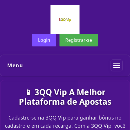
Login
Registrar-se
Menu
📱 3QQ Vip A Melhor
Plataforma de Apostas
Cadastre-se na 3QQ Vip para ganhar bônus no
cadastro e em cada recarga. Com a 3QQ Vip, você