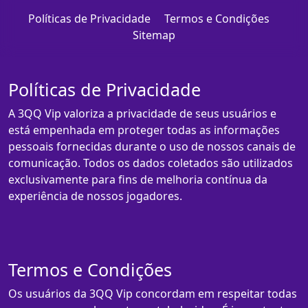
Políticas de Privacidade
Termos e Condições
Sitemap
Políticas de Privacidade
A 3QQ Vip valoriza a privacidade de seus usuários e
está empenhada em proteger todas as informações
pessoais fornecidas durante o uso de nossos canais de
comunicação. Todos os dados coletados são utilizados
exclusivamente para fins de melhoria contínua da
experiência de nossos jogadores.
Termos e Condições
Os usuários da 3QQ Vip concordam em respeitar todas