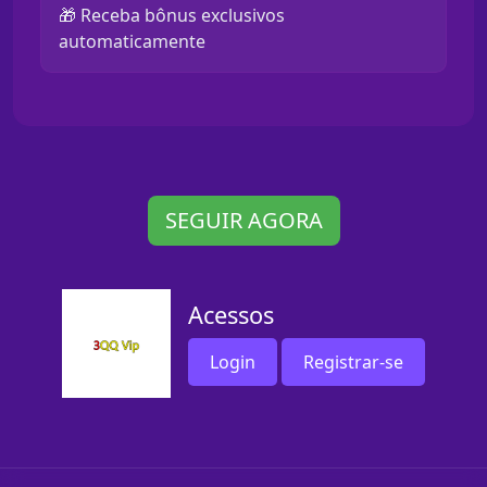
🎁 Receba bônus exclusivos
automaticamente
SEGUIR AGORA
Acessos
Login
Registrar-se