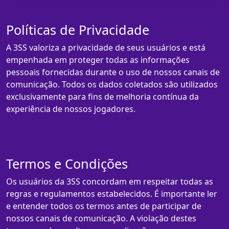
Políticas de Privacidade
A 3SS valoriza a privacidade de seus usuários e está
empenhada em proteger todas as informações
pessoais fornecidas durante o uso de nossos canais de
comunicação. Todos os dados coletados são utilizados
exclusivamente para fins de melhoria contínua da
experiência de nossos jogadores.
Termos e Condições
Os usuários da 3SS concordam em respeitar todas as
regras e regulamentos estabelecidos. É importante ler
e entender todos os termos antes de participar de
nossos canais de comunicação. A violação destes