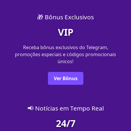
🎁 Bônus Exclusivos
VIP
Receba bônus exclusivos do Telegram,
promoções especiais e códigos promocionais
únicos!
Ver Bônus
📢 Notícias em Tempo Real
24/7