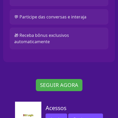
💬 Participe das conversas e interaja
🎁 Receba bônus exclusivos
automaticamente
SEGUIR AGORA
Acessos