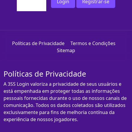
Login
Registrar-se
Políticas de Privacidade
Termos e Condições
Sitemap
Políticas de Privacidade
A 3SS Login valoriza a privacidade de seus usuários e
está empenhada em proteger todas as informações
pessoais fornecidas durante o uso de nossos canais de
comunicação. Todos os dados coletados são utilizados
exclusivamente para fins de melhoria contínua da
experiência de nossos jogadores.