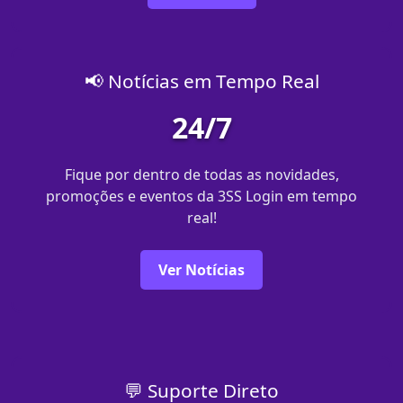
📢 Notícias em Tempo Real
24/7
Fique por dentro de todas as novidades,
promoções e eventos da 3SS Login em tempo
real!
Ver Notícias
💬 Suporte Direto