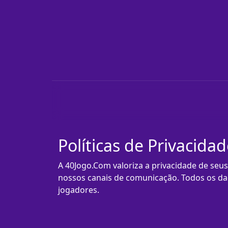
Políticas de Privacida
A 40Jogo.Com valoriza a privacidade de seu
nossos canais de comunicação. Todos os dad
jogadores.