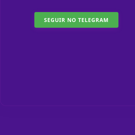
SEGUIR NO TELEGRAM