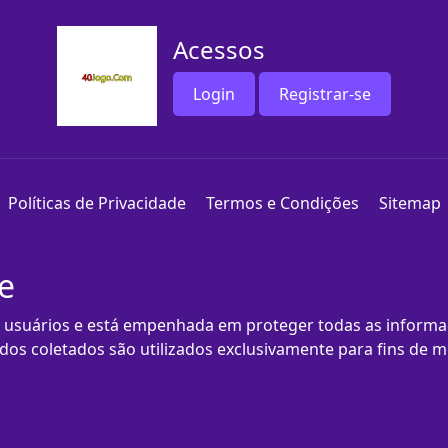
Acessos
Login
Registrar-se
Políticas de Privacidade
Termos e Condições
Sitemap
de
s usuários e está empenhada em proteger todas as informa
os coletados são utilizados exclusivamente para fins de m