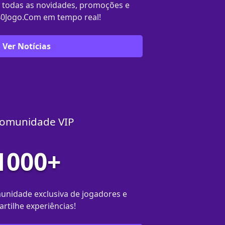
e todas as novidades, promoções e
40Jogo.Com em tempo real!
Ver Notícias
Comunidade VIP
1000+
unidade exclusiva de jogadores e
rtilhe experiências!