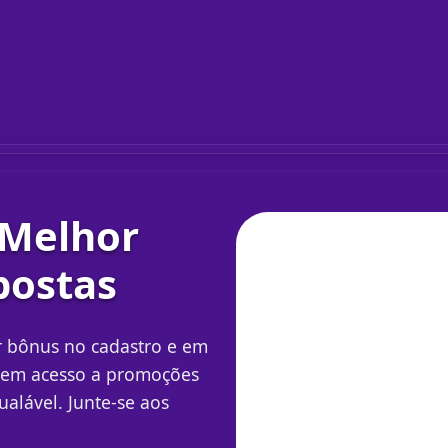
 Melhor
postas
r bônus no cadastro e em
 tem acesso a promoções
ualável. Junte-se aos