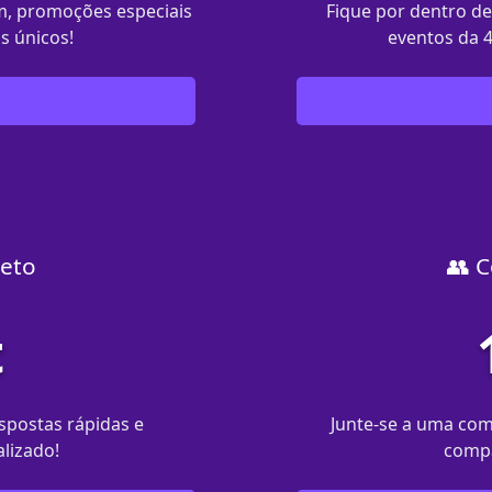
m, promoções especiais
Fique por dentro d
s únicos!
eventos da 
reto
👥 
t
espostas rápidas e
Junte-se a uma com
lizado!
compa