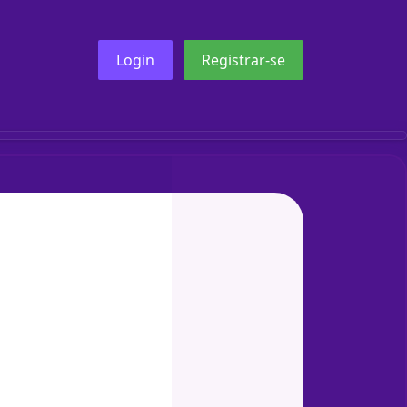
Login
Registrar-se