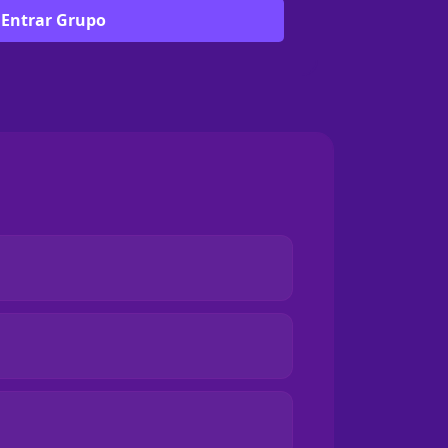
Entrar Grupo