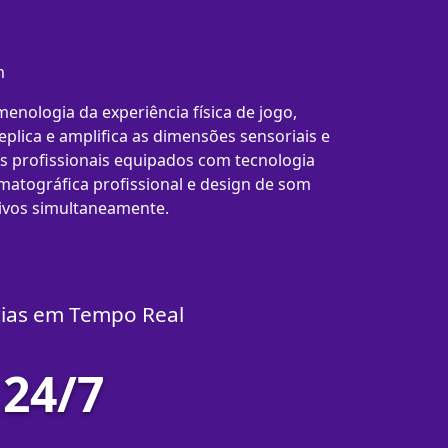
m
menologia da experiência física de jogo,
plica e amplifica as dimensões sensoriais e
os profissionais equipados com tecnologia
matográfica profissional e design de som
tivos simultaneamente.
cias em Tempo Real
24/7