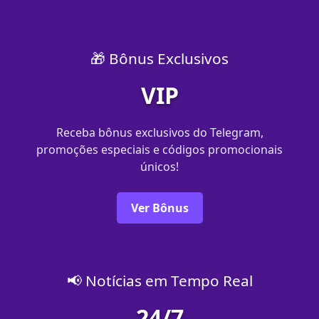
🎁 Bônus Exclusivos
VIP
Receba bônus exclusivos do Telegram,
promoções especiais e códigos promocionais
únicos!
Ver Bônus
📢 Notícias em Tempo Real
24/7