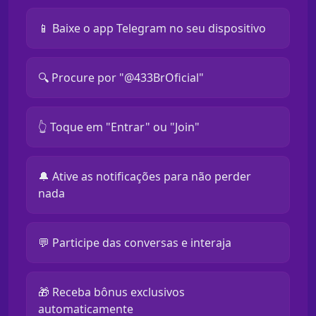
📱 Baixe o app Telegram no seu dispositivo
🔍 Procure por "@433BrOficial"
👆 Toque em "Entrar" ou "Join"
🔔 Ative as notificações para não perder
nada
💬 Participe das conversas e interaja
🎁 Receba bônus exclusivos
automaticamente