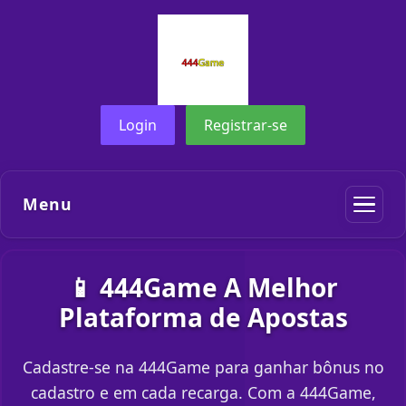
Login
Registrar-se
Menu
📱 444Game A Melhor
Plataforma de Apostas
Cadastre-se na 444Game para ganhar bônus no
cadastro e em cada recarga. Com a 444Game,