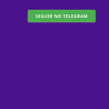
SEGUIR NO TELEGRAM