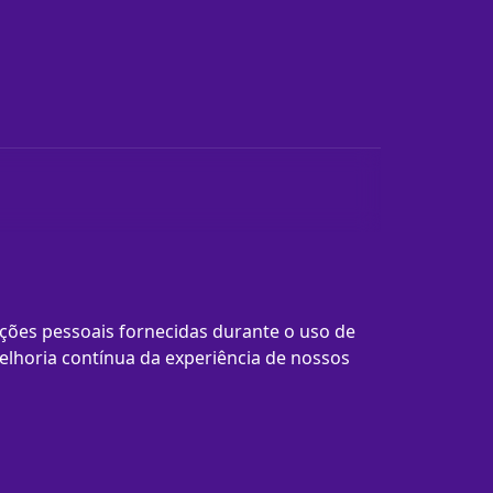
ções pessoais fornecidas durante o uso de
elhoria contínua da experiência de nossos