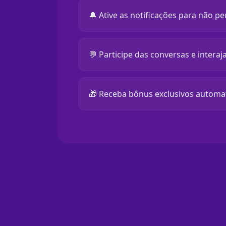
🔔 Ative as notificações para não p
💬 Participe das conversas e interaj
🎁 Receba bônus exclusivos autom