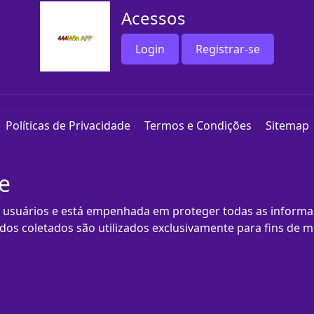
Acessos
Login
Registrar-se
Políticas de Privacidade
Termos e Condições
Sitemap
de
s usuários e está empenhada em proteger todas as informa
os coletados são utilizados exclusivamente para fins de m