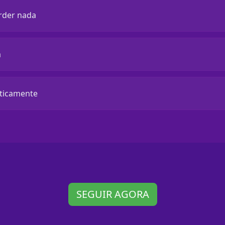
erder nada
a
aticamente
SEGUIR AGORA