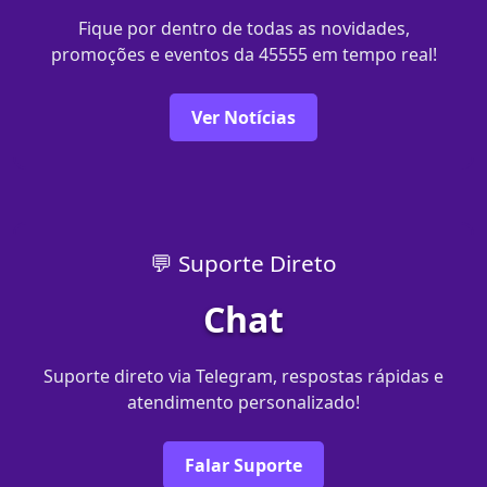
Fique por dentro de todas as novidades,
promoções e eventos da 45555 em tempo real!
Ver Notícias
💬 Suporte Direto
Chat
Suporte direto via Telegram, respostas rápidas e
atendimento personalizado!
Falar Suporte