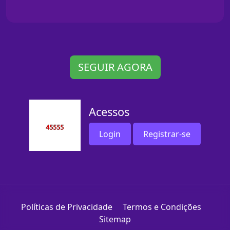
SEGUIR AGORA
Acessos
Login
Registrar-se
Políticas de Privacidade
Termos e Condições
Sitemap