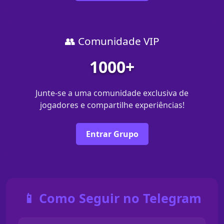
👥 Comunidade VIP
1000+
Junte-se a uma comunidade exclusiva de
jogadores e compartilhe experiências!
Entrar Grupo
📱 Como Seguir no Telegram