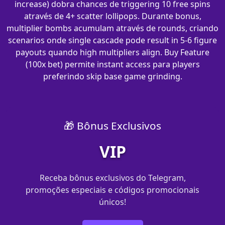
increase) dobra chances de triggering 10 free spins
através de 4+ scatter lollipops. Durante bonus,
multiplier bombs acumulam através de rounds, criando
scenarios onde single cascade pode result in 5-6 figure
payouts quando high multipliers align. Buy Feature
(100x bet) permite instant access para players
preferindo skip base game grinding.
🎁 Bônus Exclusivos
VIP
Receba bônus exclusivos do Telegram,
promoções especiais e códigos promocionais
únicos!