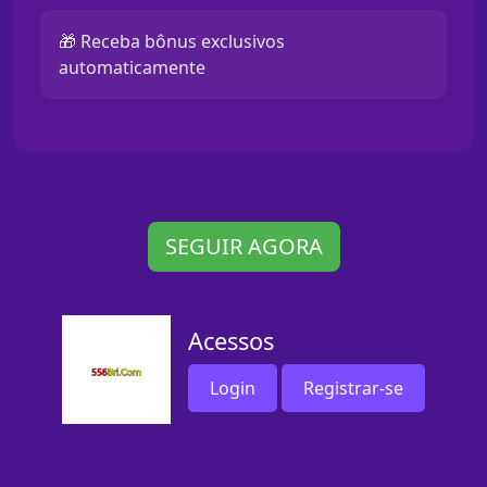
🎁 Receba bônus exclusivos
automaticamente
SEGUIR AGORA
Acessos
Login
Registrar-se