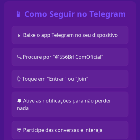
📱 Como Seguir no Telegram
📱 Baixe o app Telegram no seu dispositivo
🔍 Procure por "@556Brl.ComOficial"
👆 Toque em "Entrar" ou "Join"
🔔 Ative as notificações para não perder
nada
💬 Participe das conversas e interaja