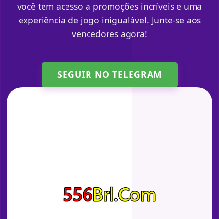
você tem acesso a promoções incríveis e uma
experiência de jogo inigualável. Junte-se aos
vencedores agora!
SEGUIR NO TELEGRAM