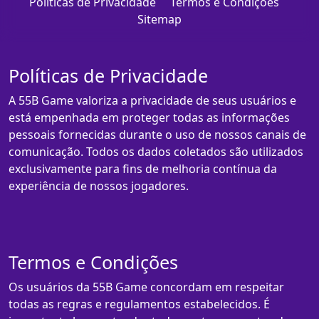
Políticas de Privacidade
Termos e Condições
Sitemap
Políticas de Privacidade
A 55B Game valoriza a privacidade de seus usuários e
está empenhada em proteger todas as informações
pessoais fornecidas durante o uso de nossos canais de
comunicação. Todos os dados coletados são utilizados
exclusivamente para fins de melhoria contínua da
experiência de nossos jogadores.
Termos e Condições
Os usuários da 55B Game concordam em respeitar
todas as regras e regulamentos estabelecidos. É