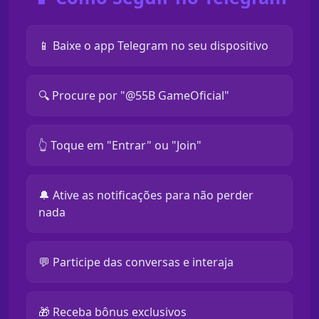
📱 Baixe o app Telegram no seu dispositivo
🔍 Procure por "@55B GameOficial"
👆 Toque em "Entrar" ou "Join"
🔔 Ative as notificações para não perder
nada
💬 Participe das conversas e interaja
🎁 Receba bônus exclusivos