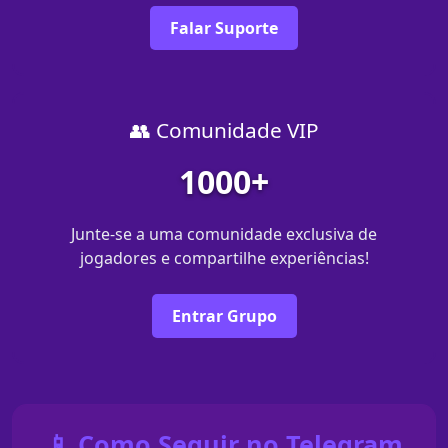
Falar Suporte
👥 Comunidade VIP
1000+
Junte-se a uma comunidade exclusiva de
jogadores e compartilhe experiências!
Entrar Grupo
📱 Como Seguir no Telegram