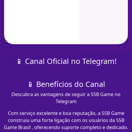
📱 Canal Oficial no Telegram!
📱 Benefícios do Canal
Descubra as vantagens de seguir a 55B Game no
Telegram
Com serviço excelente e boa reputação, a 55B Game
construiu uma forte ligação com os usuários da 55B
Game Brasil , oferecendo suporte completo e dedicado.