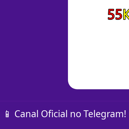
📱 Canal Oficial no Telegram!