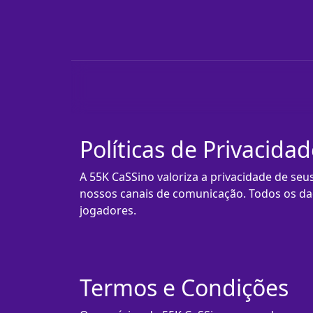
Políticas de Privacida
A 55K CaSSino valoriza a privacidade de se
nossos canais de comunicação. Todos os dad
jogadores.
Termos e Condições