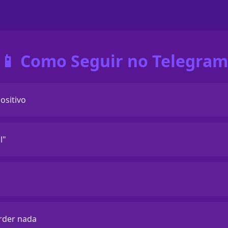
📱 Como Seguir no Telegram
ositivo
l"
erder nada