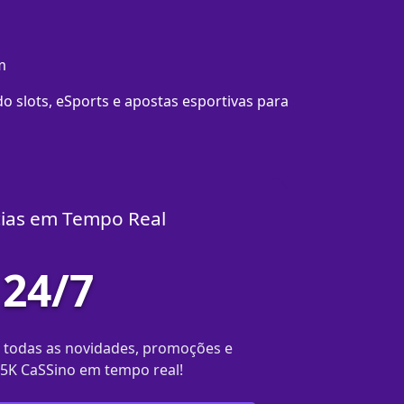
m
o slots, eSports e apostas esportivas para
cias em Tempo Real
24/7
e todas as novidades, promoções e
55K CaSSino em tempo real!