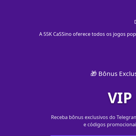
A 55K CaSSino oferece todos os jogos popu
🎁 Bônus Exclu
VIP
Receba bônus exclusivos do Telegra
e códigos promocionai