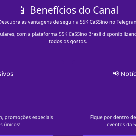
📱 Benefícios do Canal
Descubra as vantagens de seguir a 55K CaSSino no Telegra
lares, com a plataforma 55K CaSSino Brasil disponibilizand
todos os gostos.
sivos
📢 Notí
m, promoções especiais
Fique por dentro d
s únicos!
eventos da 