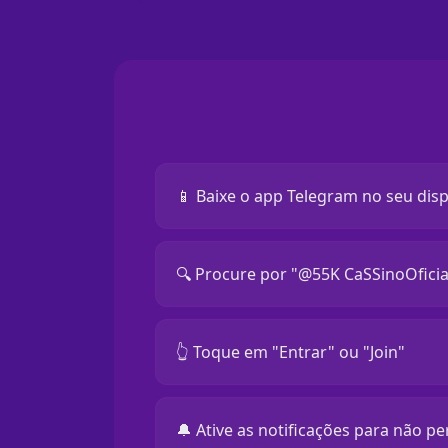
📱 Baixe o app Telegram no seu disp
🔍 Procure por "@55K CaSSinoOficia
👆 Toque em "Entrar" ou "Join"
🔔 Ative as notificações para não p