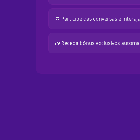
💬 Participe das conversas e interaj
🎁 Receba bônus exclusivos autom