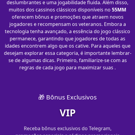
deslumbrantes e uma jogabilidade fluida. Além disso,
muitos dos cassinos clássicos disponíveis no
55MM
oferecem bônus e promoções que atraem novos
jogadores e recompensam os veteranos. Embora a
tecnologia tenha avançado, a essência do jogo clássico
permanece, garantindo que jogadores de todas as
idades encontrem algo que os cative. Para aqueles que
desejam explorar essa categoria, é importante lembrar-
se de algumas dicas. Primeiro, familiarize-se com as
regras de cada jogo para maximizar suas .
🎁 Bônus Exclusivos
VIP
Receba bônus exclusivos do Telegram,