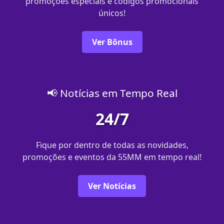
promoções especiais e códigos promocionais
únicos!
Ver Bônus
📢 Notícias em Tempo Real
24/7
Fique por dentro de todas as novidades,
promoções e eventos da 55MM em tempo real!
Ver Notícias