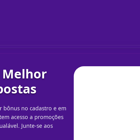
 Melhor
postas
r bônus no cadastro e em
 tem acesso a promoções
ualável. Junte-se aos