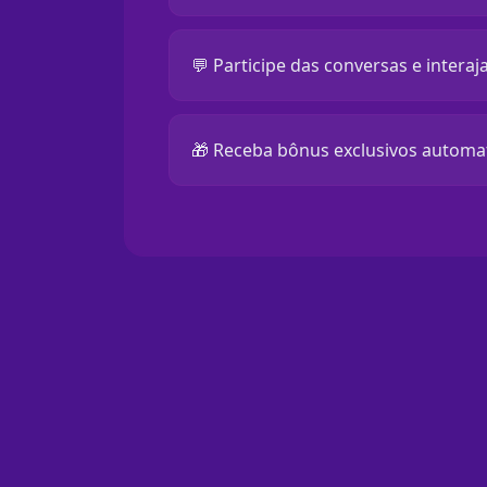
💬 Participe das conversas e interaj
🎁 Receba bônus exclusivos autom