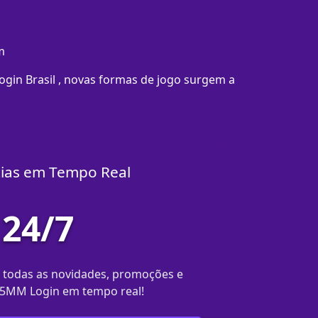
m
in Brasil , novas formas de jogo surgem a
cias em Tempo Real
24/7
e todas as novidades, promoções e
55MM Login em tempo real!