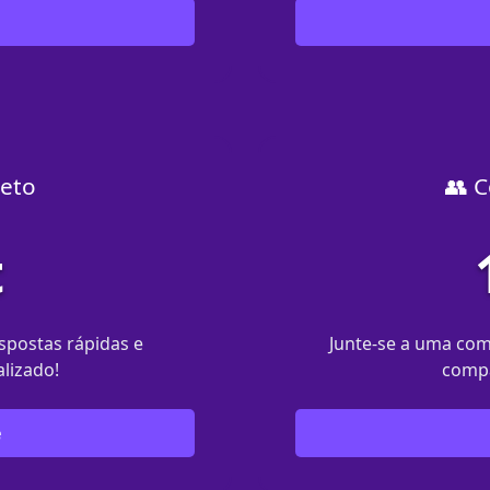
reto
👥 
t
espostas rápidas e
Junte-se a uma com
lizado!
compa
e