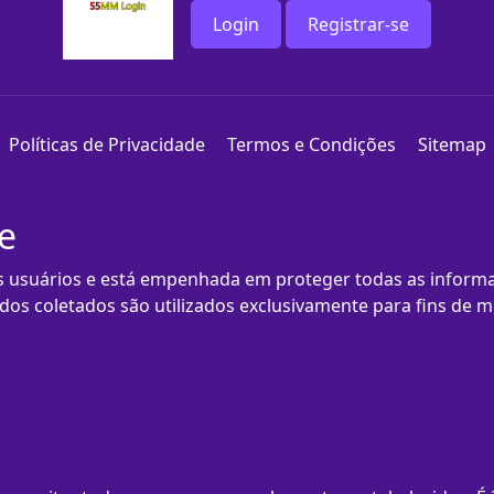
Login
Registrar-se
Políticas de Privacidade
Termos e Condições
Sitemap
de
us usuários e está empenhada em proteger todas as informa
os coletados são utilizados exclusivamente para fins de m