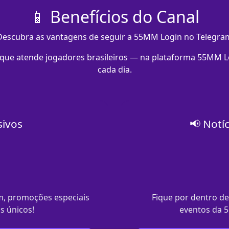
📱 Benefícios do Canal
Descubra as vantagens de seguir a 55MM Login no Telegra
ue atende jogadores brasileiros — na plataforma 55MM Log
cada dia.
sivos
📢 Notí
m, promoções especiais
Fique por dentro d
s únicos!
eventos da 