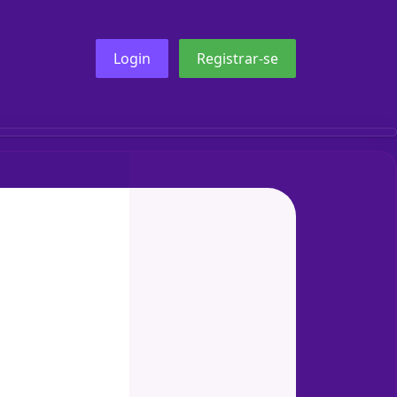
Login
Registrar-se