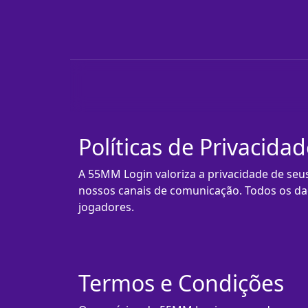
Políticas de Privacida
A 55MM Login valoriza a privacidade de se
nossos canais de comunicação. Todos os dad
jogadores.
Termos e Condições