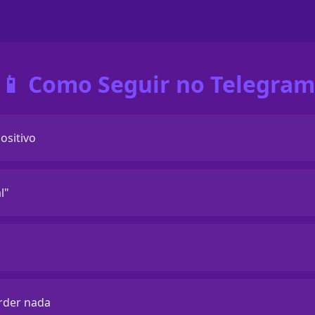
📱 Como Seguir no Telegram
ositivo
l"
erder nada