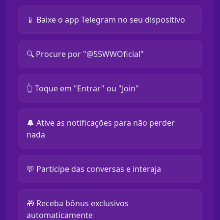
📱 Baixe o app Telegram no seu dispositivo
🔍 Procure por "@55WWOficial"
👆 Toque em "Entrar" ou "Join"
🔔 Ative as notificações para não perder
nada
💬 Participe das conversas e interaja
🎁 Receba bônus exclusivos
automaticamente