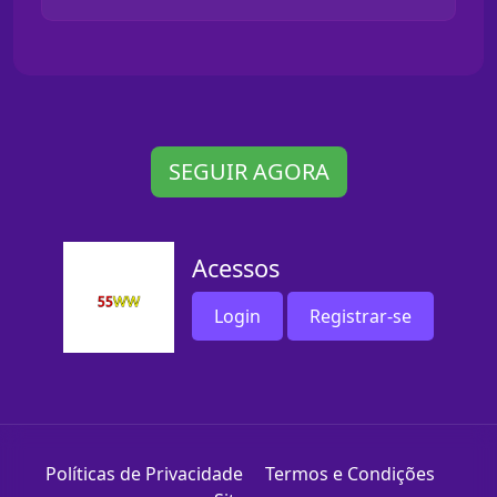
SEGUIR AGORA
Acessos
Login
Registrar-se
Políticas de Privacidade
Termos e Condições