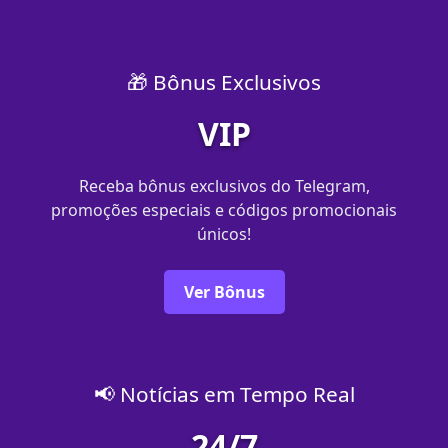
🎁 Bônus Exclusivos
VIP
Receba bônus exclusivos do Telegram,
promoções especiais e códigos promocionais
únicos!
Ver Bônus
📢 Notícias em Tempo Real
24/7