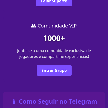
Falar Suporte
👥 Comunidade VIP
1000+
Junte-se a uma comunidade exclusiva de
jogadores e compartilhe experiências!
Entrar Grupo
📱 Como Seguir no Telegram