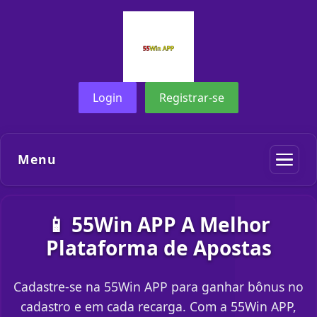
Login
Registrar-se
Menu
📱 55Win APP A Melhor
Plataforma de Apostas
Cadastre-se na 55Win APP para ganhar bônus no
cadastro e em cada recarga. Com a 55Win APP,