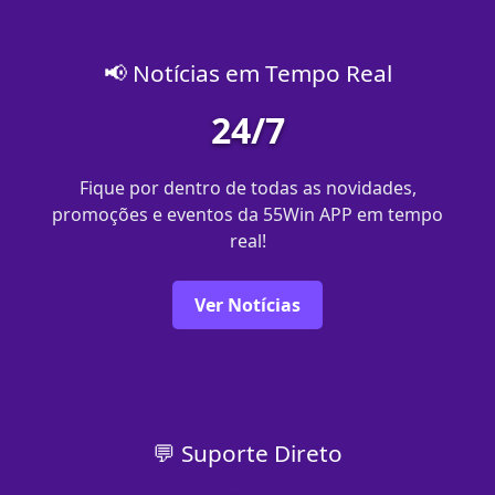
📢 Notícias em Tempo Real
24/7
Fique por dentro de todas as novidades,
promoções e eventos da 55Win APP em tempo
real!
Ver Notícias
💬 Suporte Direto