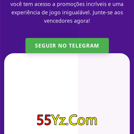
você tem acesso a promoções incríveis e uma
experiência de jogo inigualável. Junte-se aos
vencedores agora!
SEGUIR NO TELEGRAM