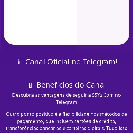
📱 Canal Oficial no Telegram!
📱 Benefícios do Canal
Descubra as vantagens de seguir a 55Yz.Com no
Telegram
Outro ponto positivo é a flexibilidade nos métodos de
pagamento, que incluem cartões de crédito,
transferências bancárias e carteiras digitais. Tudo isso