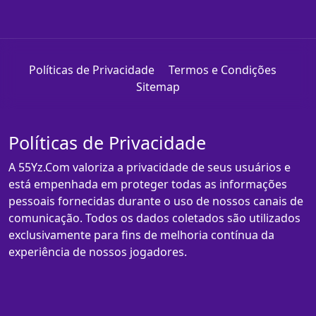
Políticas de Privacidade
Termos e Condições
Sitemap
Políticas de Privacidade
A 55Yz.Com valoriza a privacidade de seus usuários e
está empenhada em proteger todas as informações
pessoais fornecidas durante o uso de nossos canais de
comunicação. Todos os dados coletados são utilizados
exclusivamente para fins de melhoria contínua da
experiência de nossos jogadores.