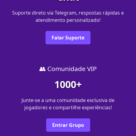
Suporte direto via Telegram, respostas rápidas e
atendimento personalizado!
Falar Suporte
👥 Comunidade VIP
1000+
Junte-se a uma comunidade exclusiva de
jogadores e compartilhe experiências!
Entrar Grupo