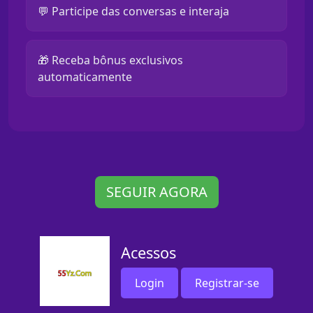
💬 Participe das conversas e interaja
🎁 Receba bônus exclusivos
automaticamente
SEGUIR AGORA
Acessos
Login
Registrar-se