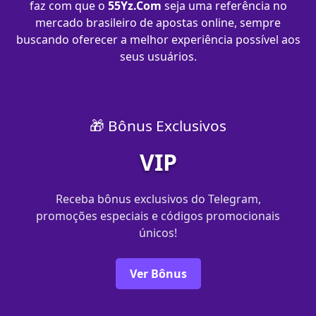
faz com que o
55Yz.Com
seja uma referência no
mercado brasileiro de apostas online, sempre
buscando oferecer a melhor experiência possível aos
seus usuários.
🎁 Bônus Exclusivos
VIP
Receba bônus exclusivos do Telegram,
promoções especiais e códigos promocionais
únicos!
Ver Bônus