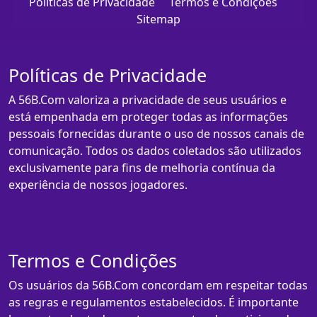
Políticas de Privacidade
Termos e Condições
Sitemap
Políticas de Privacidade
A 56B.Com valoriza a privacidade de seus usuários e
está empenhada em proteger todas as informações
pessoais fornecidas durante o uso de nossos canais de
comunicação. Todos os dados coletados são utilizados
exclusivamente para fins de melhoria contínua da
experiência de nossos jogadores.
Termos e Condições
Os usuários da 56B.Com concordam em respeitar todas
as regras e regulamentos estabelecidos. É importante