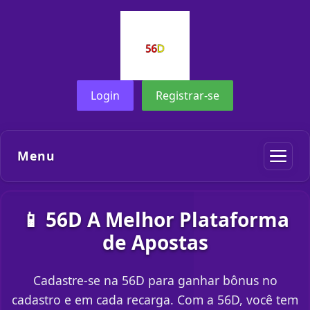
Login
Registrar-se
Menu
📱 56D A Melhor Plataforma
de Apostas
Cadastre-se na 56D para ganhar bônus no
cadastro e em cada recarga. Com a 56D, você tem