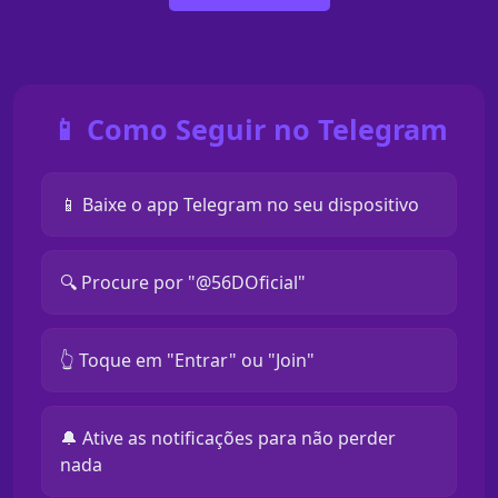
📱 Como Seguir no Telegram
📱 Baixe o app Telegram no seu dispositivo
🔍 Procure por "@56DOficial"
👆 Toque em "Entrar" ou "Join"
🔔 Ative as notificações para não perder
nada