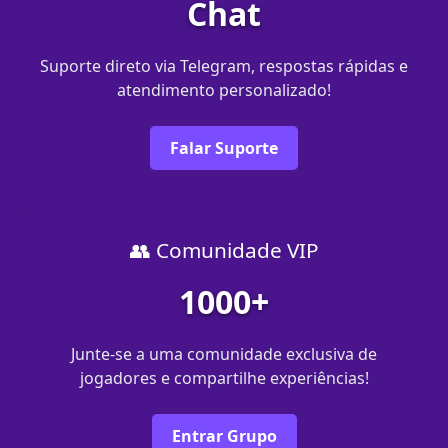
Chat
Suporte direto via Telegram, respostas rápidas e
atendimento personalizado!
Falar Suporte
👥 Comunidade VIP
1000+
Junte-se a uma comunidade exclusiva de
jogadores e compartilhe experiências!
Entrar Grupo