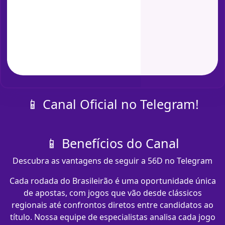
📱 Canal Oficial no Telegram!
📱 Benefícios do Canal
Descubra as vantagens de seguir a 56D no Telegram
Cada rodada do Brasileirão é uma oportunidade única
de apostas, com jogos que vão desde clássicos
regionais até confrontos diretos entre candidatos ao
título. Nossa equipe de especialistas analisa cada jogo