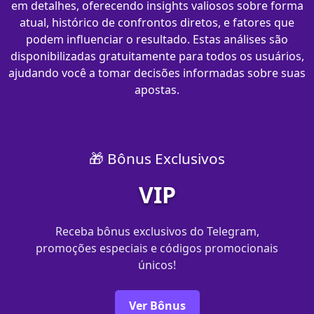
em detalhes, oferecendo insights valiosos sobre forma
atual, histórico de confrontos diretos, e fatores que
podem influenciar o resultado. Estas análises são
disponibilizadas gratuitamente para todos os usuários,
ajudando você a tomar decisões informadas sobre suas
apostas.
🎁 Bônus Exclusivos
VIP
Receba bônus exclusivos do Telegram,
promoções especiais e códigos promocionais
únicos!
Ver Bônus