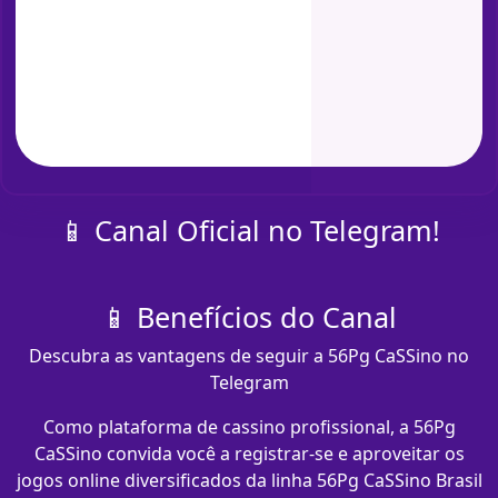
📱 Canal Oficial no Telegram!
📱 Benefícios do Canal
Descubra as vantagens de seguir a 56Pg CaSSino no
Telegram
Como plataforma de cassino profissional, a 56Pg
CaSSino convida você a registrar-se e aproveitar os
jogos online diversificados da linha 56Pg CaSSino Brasil