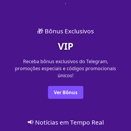
.
🎁 Bônus Exclusivos
VIP
Receba bônus exclusivos do Telegram,
promoções especiais e códigos promocionais
únicos!
Ver Bônus
📢 Notícias em Tempo Real