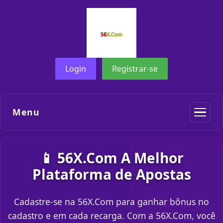
Login
Registrar-se
Menu
📱 56X.Com A Melhor
Plataforma de Apostas
Cadastre-se na 56X.Com para ganhar bônus no
cadastro e em cada recarga. Com a 56X.Com, você