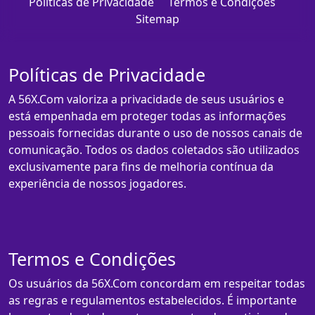
Políticas de Privacidade
Termos e Condições
Sitemap
Políticas de Privacidade
A 56X.Com valoriza a privacidade de seus usuários e
está empenhada em proteger todas as informações
pessoais fornecidas durante o uso de nossos canais de
comunicação. Todos os dados coletados são utilizados
exclusivamente para fins de melhoria contínua da
experiência de nossos jogadores.
Termos e Condições
Os usuários da 56X.Com concordam em respeitar todas
as regras e regulamentos estabelecidos. É importante