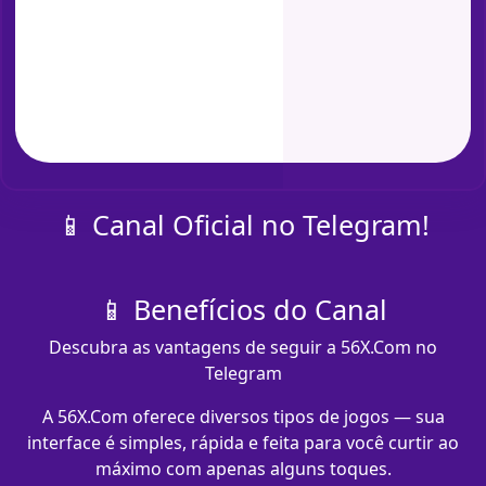
📱 Canal Oficial no Telegram!
📱 Benefícios do Canal
Descubra as vantagens de seguir a 56X.Com no
Telegram
A 56X.Com oferece diversos tipos de jogos — sua
interface é simples, rápida e feita para você curtir ao
máximo com apenas alguns toques.