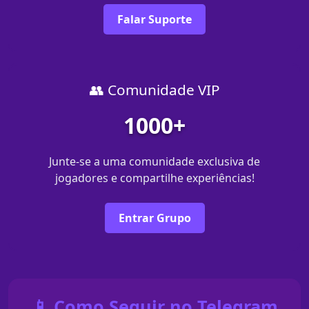
Falar Suporte
👥 Comunidade VIP
1000+
Junte-se a uma comunidade exclusiva de
jogadores e compartilhe experiências!
Entrar Grupo
📱 Como Seguir no Telegram