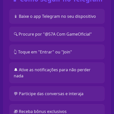
📱 Baixe o app Telegram no seu dispositivo
🔍 Procure por "@57A Com GameOficial"
👆 Toque em "Entrar" ou "Join"
🔔 Ative as notificações para não perder
nada
💬 Participe das conversas e interaja
🎁 Receba bônus exclusivos