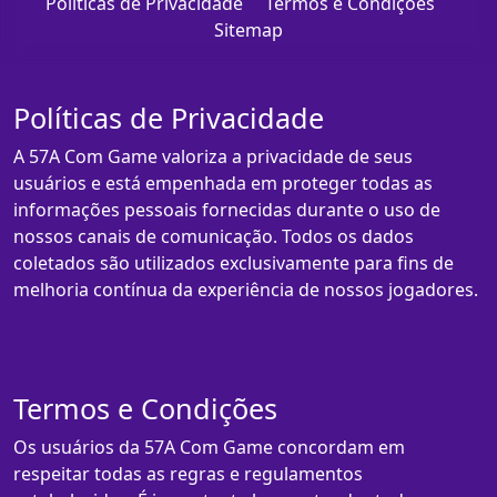
Políticas de Privacidade
Termos e Condições
Sitemap
Políticas de Privacidade
A 57A Com Game valoriza a privacidade de seus
usuários e está empenhada em proteger todas as
informações pessoais fornecidas durante o uso de
nossos canais de comunicação. Todos os dados
coletados são utilizados exclusivamente para fins de
melhoria contínua da experiência de nossos jogadores.
Termos e Condições
Os usuários da 57A Com Game concordam em
respeitar todas as regras e regulamentos