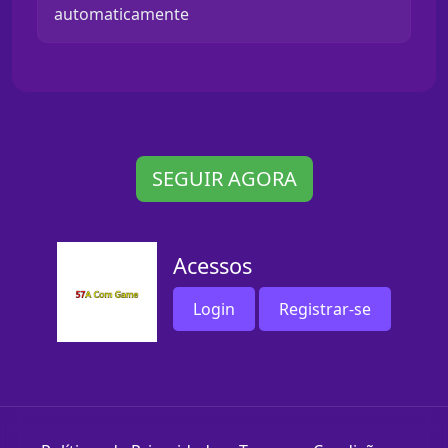
automaticamente
SEGUIR AGORA
Acessos
Login
Registrar-se