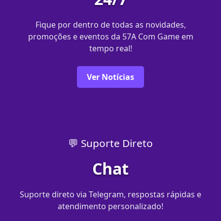
Fique por dentro de todas as novidades,
promoções e eventos da 57A Com Game em
tempo real!
Ver Notícias
💬 Suporte Direto
Chat
Suporte direto via Telegram, respostas rápidas e
atendimento personalizado!