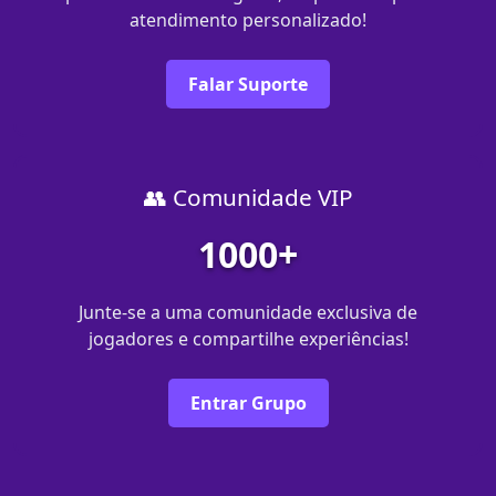
atendimento personalizado!
Falar Suporte
👥 Comunidade VIP
1000+
Junte-se a uma comunidade exclusiva de
jogadores e compartilhe experiências!
Entrar Grupo