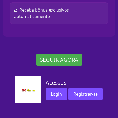
🎁 Receba bônus exclusivos
automaticamente
SEGUIR AGORA
Acessos
Login
Registrar-se