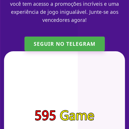
você tem acesso a promoções incríveis e uma
experiência de jogo inigualável. Junte-se aos
vencedores agora!
SEGUIR NO TELEGRAM