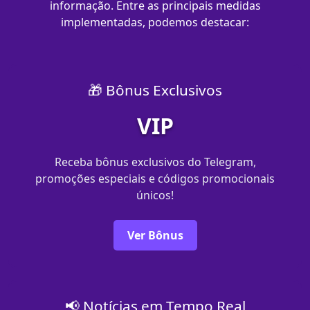
informação. Entre as principais medidas
implementadas, podemos destacar:
🎁 Bônus Exclusivos
VIP
Receba bônus exclusivos do Telegram,
promoções especiais e códigos promocionais
únicos!
Ver Bônus
📢 Notícias em Tempo Real