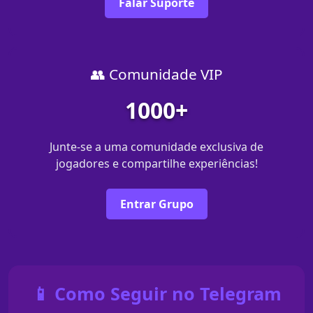
Falar Suporte
👥 Comunidade VIP
1000+
Junte-se a uma comunidade exclusiva de
jogadores e compartilhe experiências!
Entrar Grupo
📱 Como Seguir no Telegram