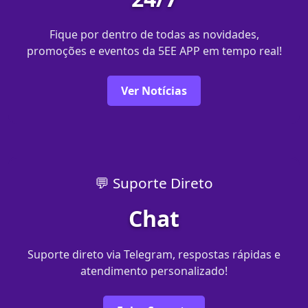
Fique por dentro de todas as novidades,
promoções e eventos da 5EE APP em tempo real!
Ver Notícias
💬 Suporte Direto
Chat
Suporte direto via Telegram, respostas rápidas e
atendimento personalizado!