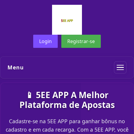
Login
Registrar-se
Menu
📱 5EE APP A Melhor
Plataforma de Apostas
Cadastre-se na 5EE APP para ganhar bônus no
cadastro e em cada recarga. Com a 5EE APP, você