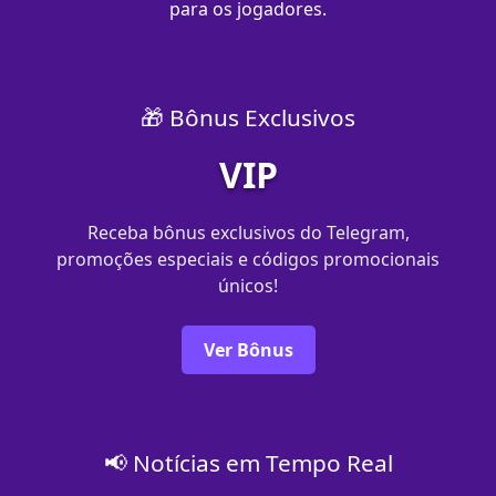
para os jogadores.
🎁 Bônus Exclusivos
VIP
Receba bônus exclusivos do Telegram,
promoções especiais e códigos promocionais
únicos!
Ver Bônus
📢 Notícias em Tempo Real