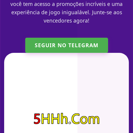
você tem acesso a promoções incríveis e uma
experiência de jogo inigualável. Junte-se aos
vencedores agora!
SEGUIR NO TELEGRAM