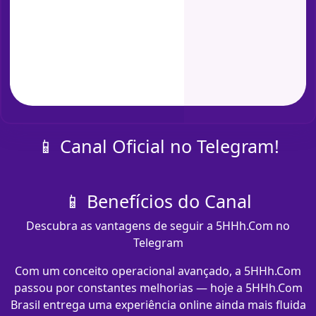
📱 Canal Oficial no Telegram!
📱 Benefícios do Canal
Descubra as vantagens de seguir a 5HHh.Com no
Telegram
Com um conceito operacional avançado, a 5HHh.Com
passou por constantes melhorias — hoje a 5HHh.Com
Brasil entrega uma experiência online ainda mais fluida