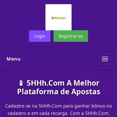
Login
Registrar-se
Menu
📱 5HHh.Com A Melhor
Plataforma de Apostas
Cadastre-se na 5HHh.Com para ganhar bônus no
cadastro e em cada recarga. Com a 5HHh.Com,