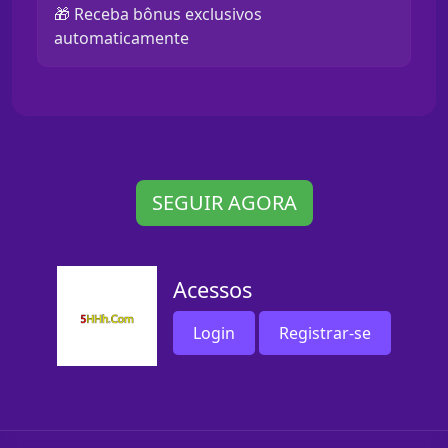
🎁 Receba bônus exclusivos
automaticamente
SEGUIR AGORA
Acessos
Login
Registrar-se