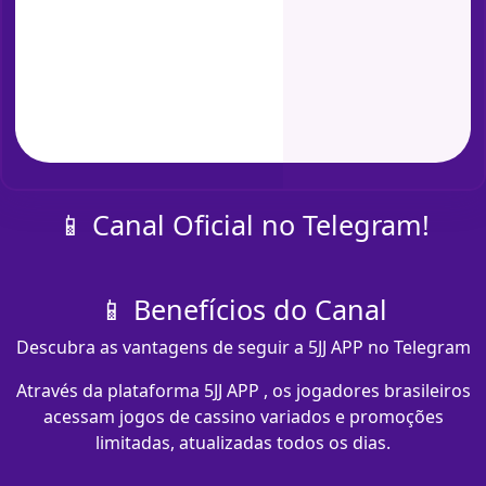
📱 Canal Oficial no Telegram!
📱 Benefícios do Canal
Descubra as vantagens de seguir a 5JJ APP no Telegram
Através da plataforma 5JJ APP , os jogadores brasileiros
acessam jogos de cassino variados e promoções
limitadas, atualizadas todos os dias.