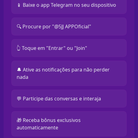
📱 Baixe o app Telegram no seu dispositivo
🔍 Procure por "@5JJ APPOficial"
👆 Toque em "Entrar" ou "Join"
🔔 Ative as notificações para não perder
nada
💬 Participe das conversas e interaja
🎁 Receba bônus exclusivos
automaticamente