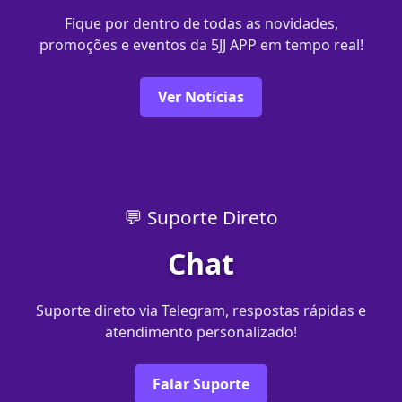
Fique por dentro de todas as novidades,
promoções e eventos da 5JJ APP em tempo real!
Ver Notícias
💬 Suporte Direto
Chat
Suporte direto via Telegram, respostas rápidas e
atendimento personalizado!
Falar Suporte