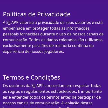
Políticas de Privacidade
A 5JJ APP valoriza a privacidade de seus usuários e está
empenhada em proteger todas as informações
pessoais fornecidas durante o uso de nossos canais de
comunicação. Todos os dados coletados são utilizados
exclusivamente para fins de melhoria contínua da
experiência de nossos jogadores.
Termos e Condições
Os usuários da 5JJ APP concordam em respeitar todas
as regras e regulamentos estabelecidos. É importante
ler e entender todos os termos antes de participar de
nossos canais de comunicação. A violação destes