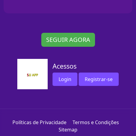
SEGUIR AGORA
Acessos
Login
Registrar-se
Políticas de Privacidade
Termos e Condições
Sitemap